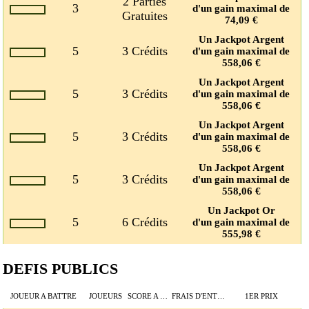
2 Parties
3
d'un gain maximal de
Gratuites
74,09 €
Un Jackpot Argent
5
3 Crédits
d'un gain maximal de
558,06 €
Un Jackpot Argent
5
3 Crédits
d'un gain maximal de
558,06 €
Un Jackpot Argent
5
3 Crédits
d'un gain maximal de
558,06 €
Un Jackpot Argent
5
3 Crédits
d'un gain maximal de
558,06 €
Un Jackpot Or
5
6 Crédits
d'un gain maximal de
555,98 €
DEFIS PUBLICS
JOUEUR A BATTRE
JOUEURS
SCORE A BATTRE
FRAIS D'ENTRÉE
1ER PRIX