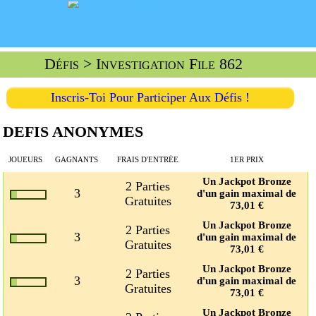
Défis
> Investigation File 862
Inscris-Toi Pour Participer Aux Défis !
DEFIS ANONYMES
JOUEURS
GAGNANTS
FRAIS D'ENTRÉE
1ER PRIX
Un Jackpot Bronze
2 Parties
3
d'un gain maximal de
Gratuites
73,01 €
Un Jackpot Bronze
2 Parties
3
d'un gain maximal de
Gratuites
73,01 €
Un Jackpot Bronze
2 Parties
3
d'un gain maximal de
Gratuites
73,01 €
Un Jackpot Bronze