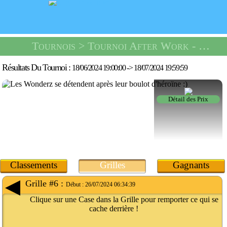
Tournois
> Tournoi After Work -
Une F
Résultats Du Tournoi :
18/06/2024 19:00:00
->
18/07/2024 19:59:59
Détail des Prix
Classements
Grilles
Gagnants
Grille #6 :
Début :
26/07/2024 06:34:39
Clique sur une Case dans la Grille pour remporter ce qui se
cache derrière !