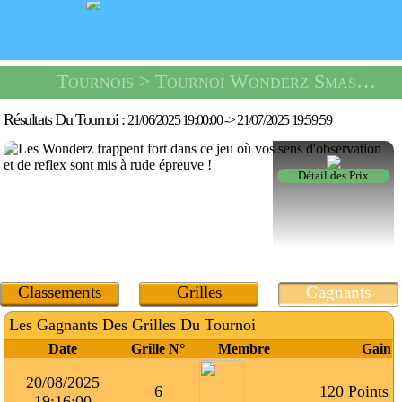
Tournois
> Tournoi Wonderz Smash -
U
Résultats Du Tournoi :
21/06/2025 19:00:00
->
21/07/2025 19:59:59
Détail des Prix
Classements
Grilles
Gagnants
Les Gagnants Des Grilles Du Tournoi
Date
Grille N°
Membre
Gain
20/08/2025
6
120 Points
19:16:00