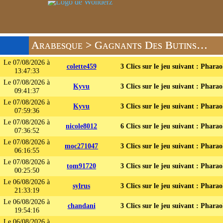
Arabesque
> Gagnants Des Butins Arabesque Gratuit
Le 07/08/2026 à
colette459
3 Clics sur le jeu suivant : Phara
13:47:33
Le 07/08/2026 à
Kyvu
3 Clics sur le jeu suivant : Phara
09:41:37
Le 07/08/2026 à
Kyvu
3 Clics sur le jeu suivant : Phara
07:59:36
Le 07/08/2026 à
nicole8012
6 Clics sur le jeu suivant : Phara
07:36:52
Le 07/08/2026 à
moc271047
3 Clics sur le jeu suivant : Phara
06:16:55
Le 07/08/2026 à
tom91720
3 Clics sur le jeu suivant : Phara
00:25:50
Le 06/08/2026 à
sylrus
3 Clics sur le jeu suivant : Phara
21:33:19
Le 06/08/2026 à
chandani
3 Clics sur le jeu suivant : Phara
19:54:16
Le 06/08/2026 à