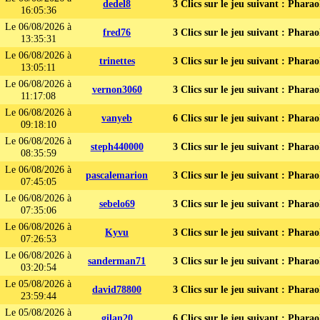
dedel8
3 Clics sur le jeu suivant : Phara
16:05:36
Le 06/08/2026 à
fred76
3 Clics sur le jeu suivant : Phara
13:35:31
Le 06/08/2026 à
trinettes
3 Clics sur le jeu suivant : Phara
13:05:11
Le 06/08/2026 à
vernon3060
3 Clics sur le jeu suivant : Phara
11:17:08
Le 06/08/2026 à
vanyeb
6 Clics sur le jeu suivant : Phara
09:18:10
Le 06/08/2026 à
steph440000
3 Clics sur le jeu suivant : Phara
08:35:59
Le 06/08/2026 à
pascalemarion
3 Clics sur le jeu suivant : Phara
07:45:05
Le 06/08/2026 à
sebelo69
3 Clics sur le jeu suivant : Phara
07:35:06
Le 06/08/2026 à
Kyvu
3 Clics sur le jeu suivant : Phara
07:26:53
Le 06/08/2026 à
sanderman71
3 Clics sur le jeu suivant : Phara
03:20:54
Le 05/08/2026 à
david78800
3 Clics sur le jeu suivant : Phara
23:59:44
Le 05/08/2026 à
gilan20
6 Clics sur le jeu suivant : Phara