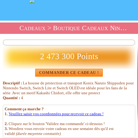
Cadeaux
>
Boutique Cadeaux Nintendo
2 473 300 Points
COMMANDER CE CADEAU !
Descriptif :
La housse de protection et transport Konix Naruto Shippuden pour
Nintendo Switch, Switch Lite et Switch OLED est idéale pour les fans de la
série. Avec un motif Kakashi Chidori, elle offre une protect
Quantité :
4
Comment ça marche ?
1.
Veuillez saisir vos coordonnées pour recevoir ce cadeau !
2.
Cliquez sur le bouton 'Validez ma commande' ci-dessous !
3.
Wonderz vous envoie votre cadeau en une semaine dès qu'il est
validé
(durée moyenne constatée)