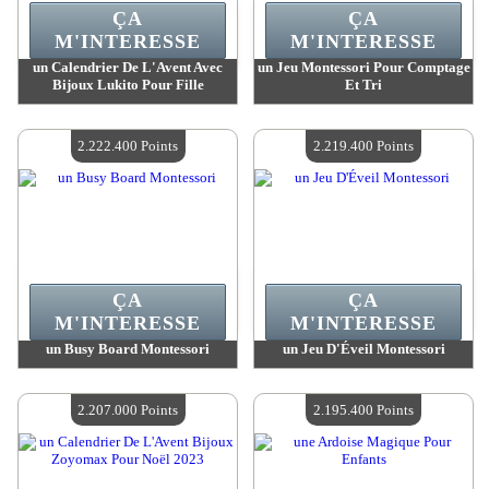
ÇA
ÇA
M'INTERESSE
M'INTERESSE
un Calendrier De L'Avent Avec
un Jeu Montessori Pour Comptage
Bijoux Lukito Pour Fille
Et Tri
Valeur :
2 251 700 Points
Valeur :
2 222 800 Points
Quantité Disponible :
4
Quantité Disponible :
4
2.222.400 Points
2.219.400 Points
ÇA
ÇA
M'INTERESSE
M'INTERESSE
un Busy Board Montessori
un Jeu D'Éveil Montessori
Valeur :
2 222 400 Points
Valeur :
2 219 400 Points
Quantité Disponible :
4
Quantité Disponible :
4
2.207.000 Points
2.195.400 Points