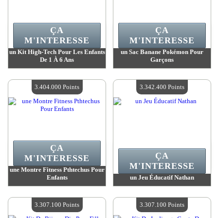
ÇA
ÇA
M'INTERESSE
M'INTERESSE
un Kit High-Tech Pour Les Enfants
un Sac Banane Pokémon Pour
De 1 À 6 Ans
Garçons
Valeur :
3 447 000 Points
Valeur :
3 423 700 Points
Quantité Disponible :
4
Quantité Disponible :
4
3.404.000 Points
3.342.400 Points
ÇA
ÇA
M'INTERESSE
M'INTERESSE
une Montre Fitness Pthtechus Pour
Enfants
un Jeu Éducatif Nathan
Valeur :
3 404 000 Points
Valeur :
3 342 400 Points
Quantité Disponible :
4
Quantité Disponible :
4
3.307.100 Points
3.307.100 Points