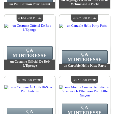
un Pull Batman Pour Enfant
Mélimélos La Biche
Valeur :
4 315 500 Points
Valeur :
4 315 100 Points
Quantité Disponible :
4
Quantité Disponible :
4
4.104.200 Points
4.067.600 Points
ÇA
ÇA
M'INTERESSE
M'INTERESSE
un Costume Officiel De Bob
L'Éponge
un Cartable Hello Kitty Paris
Valeur :
4 104 200 Points
Valeur :
4 067 600 Points
Quantité Disponible :
4
Quantité Disponible :
4
4.065.000 Points
3.977.200 Points
ÇA
ÇA
M'INTERESSE