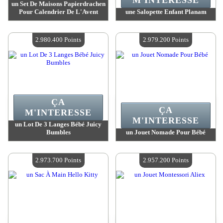
M'INTERESSE
un Set De Maisons Papierdrachen
Pour Calendrier De L'Avent
une Salopette Enfant Planam
Valeur :
3 027 700 Points
Valeur :
2 981 000 Points
Quantité Disponible :
4
Quantité Disponible :
4
2.980.400 Points
2.979.200 Points
ÇA
ÇA
M'INTERESSE
M'INTERESSE
un Lot De 3 Langes Bébé Juicy
Bumbles
un Jouet Nomade Pour Bébé
Valeur :
2 980 400 Points
Valeur :
2 979 200 Points
Quantité Disponible :
4
Quantité Disponible :
4
2.973.700 Points
2.957.200 Points