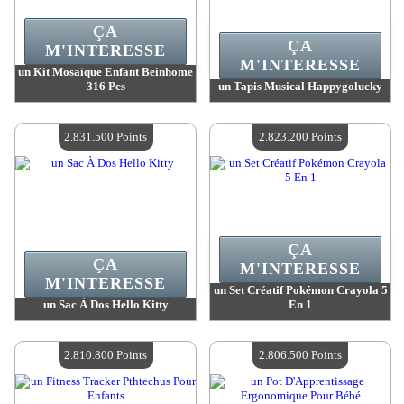
ÇA
ÇA
M'INTERESSE
M'INTERESSE
un Kit Mosaïque Enfant Beinhome
316 Pcs
un Tapis Musical Happygolucky
Valeur :
2 883 500 Points
Valeur :
2 871 900 Points
Quantité Disponible :
4
Quantité Disponible :
4
2.831.500 Points
2.823.200 Points
ÇA
ÇA
M'INTERESSE
M'INTERESSE
un Set Créatif Pokémon Crayola 5
un Sac À Dos Hello Kitty
En 1
Valeur :
2 831 500 Points
Valeur :
2 823 200 Points
Quantité Disponible :
4
Quantité Disponible :
4
2.810.800 Points
2.806.500 Points