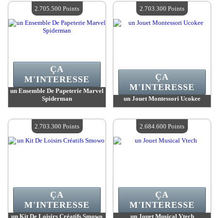
Quantité Disponible :
4
Quantité Disponible :
4
2.705.500 Points
2.703.300 Points
ÇA
ÇA
M'INTERESSE
M'INTERESSE
un Ensemble De Papeterie Marvel
Spiderman
un Jouet Montessori Ucokee
Valeur :
2 705 500 Points
Valeur :
2 703 300 Points
Quantité Disponible :
4
Quantité Disponible :
4
2.703.300 Points
2.684.600 Points
ÇA
ÇA
M'INTERESSE
M'INTERESSE
un Kit De Loisirs Créatifs Smowo
un Jouet Musical Vtech