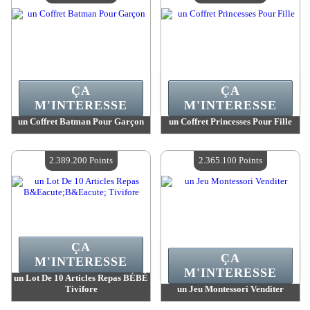
ÇA
ÇA
M'INTERESSE
M'INTERESSE
un Coffret Batman Pour Garçon
un Coffret Princesses Pour Fille
Valeur :
2 407 500 Points
Valeur :
2 407 500 Points
Quantité Disponible :
4
Quantité Disponible :
4
2.389.200 Points
2.365.100 Points
ÇA
ÇA
M'INTERESSE
M'INTERESSE
un Lot De 10 Articles Repas BÉBÉ
Tivifore
un Jeu Montessori Venditer
Valeur :
2 389 200 Points
Valeur :
2 365 100 Points