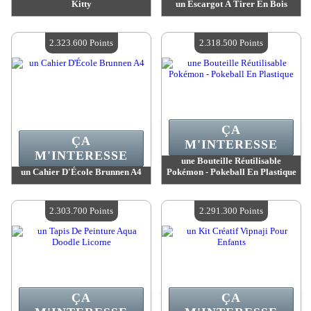
Kitty
un Escargot À Tirer En Bois
Valeur :
2 326 700 Points
Valeur :
2 326 000 Points
Quantité Disponible :
4
Quantité Disponible :
4
2.323.600 Points
2.318.500 Points
ÇA
ÇA
M'INTERESSE
M'INTERESSE
une Bouteille Réutilisable
un Cahier D'École Brunnen A4
Pokémon - Pokeball En Plastique
Valeur :
2 323 600 Points
Valeur :
2 318 500 Points
Quantité Disponible :
4
Quantité Disponible :
4
2.303.700 Points
2.291.300 Points
ÇA
ÇA