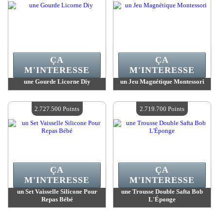
ÇA
ÇA
M'INTERESSE
M'INTERESSE
une Gourde Licorne Diy
un Jeu Magnétique Montessori
Valeur :
2 750 200 Points
Valeur :
2 728 700 Points
Quantité Disponible :
4
Quantité Disponible :
4
2.727.500 Points
2.719.700 Points
ÇA
ÇA
M'INTERESSE
M'INTERESSE
un Set Vaisselle Silicone Pour
une Trousse Double Safta Bob
Repas Bébé
L'Éponge
Valeur :
2 727 500 Points
Valeur :
2 719 700 Points