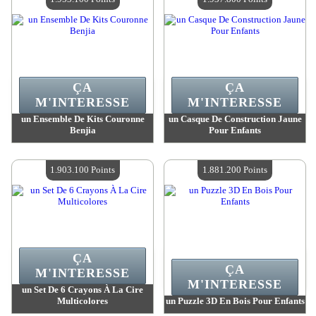
ÇA
ÇA
M'INTERESSE
M'INTERESSE
un Ensemble De Kits Couronne
un Casque De Construction Jaune
Benjia
Pour Enfants
Valeur :
1 953 100 Points
Valeur :
1 937 800 Points
Quantité Disponible :
4
Quantité Disponible :
4
1.903.100 Points
1.881.200 Points
ÇA
ÇA
M'INTERESSE
M'INTERESSE
un Set De 6 Crayons À La Cire
Multicolores
un Puzzle 3D En Bois Pour Enfants