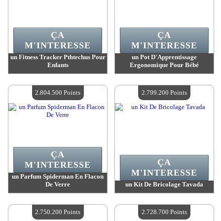
ÇA
ÇA
M'INTERESSE
M'INTERESSE
un Fitness Tracker Pthtechus Pour
un Pot D'Apprentissage
Enfants
Ergonomique Pour Bébé
Valeur :
2 810 800 Points
Valeur :
2 806 500 Points
Quantité Disponible :
4
Quantité Disponible :
4
2.804.500 Points
2.799.200 Points
ÇA
ÇA
M'INTERESSE
M'INTERESSE
un Parfum Spiderman En Flacon
De Verre
un Kit De Bricolage Tavada
Valeur :
2 804 500 Points
Valeur :
2 799 200 Points
Quantité Disponible :
4
Quantité Disponible :
4
2.750.200 Points
2.728.700 Points