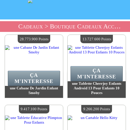
Cadeaux
> Boutique Cadeaux Accessoires Enfants
28.773.900 Points
13.727.600 Points
ÇA
ÇA
M'INTERESSE
M'INTERESSE
une Tablette Cheerjoy Enfants
une Cabane De Jardin Enfant
Android 13 Pour Enfants 10
Smoby
Pouces
Valeur :
28 773 900 Points
Valeur :
13 727 600 Points
Quantité Disponible :
4
Quantité Disponible :
4
9.417.100 Points
9.266.200 Points