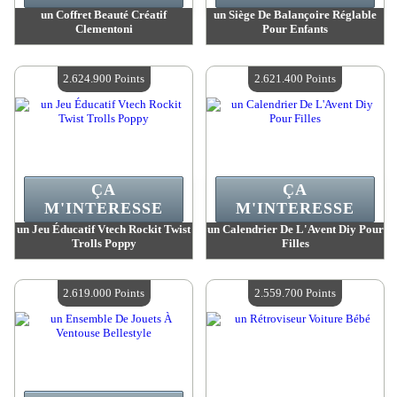
un Coffret Beauté Créatif
un Siège De Balançoire Réglable
Clementoni
Pour Enfants
Valeur :
2 663 300 Points
Valeur :
2 629 600 Points
Quantité Disponible :
4
Quantité Disponible :
4
2.624.900 Points
2.621.400 Points
ÇA
ÇA
M'INTERESSE
M'INTERESSE
un Jeu Éducatif Vtech Rockit Twist
un Calendrier De L'Avent Diy Pour
Trolls Poppy
Filles
Valeur :
2 624 900 Points
Valeur :
2 621 400 Points
Quantité Disponible :
4
Quantité Disponible :
4
2.619.000 Points
2.559.700 Points