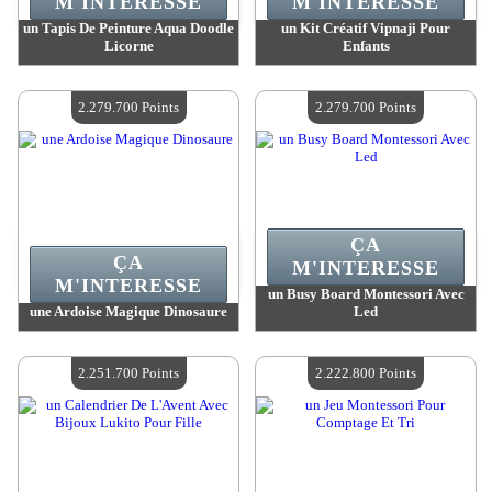
M'INTERESSE
M'INTERESSE
un Tapis De Peinture Aqua Doodle
un Kit Créatif Vipnaji Pour
Licorne
Enfants
Valeur :
2 303 700 Points
Valeur :
2 291 300 Points
Quantité Disponible :
4
Quantité Disponible :
4
2.279.700 Points
2.279.700 Points
ÇA
ÇA
M'INTERESSE
M'INTERESSE
un Busy Board Montessori Avec
une Ardoise Magique Dinosaure
Led
Valeur :
2 279 700 Points
Valeur :
2 279 700 Points
Quantité Disponible :
4
Quantité Disponible :
4
2.251.700 Points
2.222.800 Points