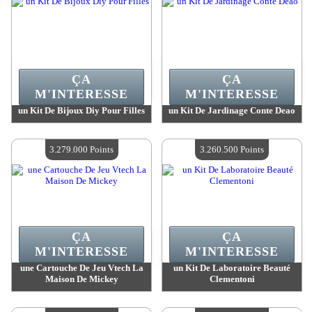
ÇA
ÇA
M'INTERESSE
M'INTERESSE
un Kit De Bijoux Diy Pour Filles
un Kit De Jardinage Conte Deao
Valeur :
3 307 100 Points
Valeur :
3 307 100 Points
Quantité Disponible :
4
Quantité Disponible :
4
3.279.000 Points
3.260.500 Points
ÇA
ÇA
M'INTERESSE
M'INTERESSE
une Cartouche De Jeu Vtech La
un Kit De Laboratoire Beauté
Maison De Mickey
Clementoni
Valeur :
3 279 000 Points
Valeur :
3 260 500 Points
Quantité Disponible :
4
Quantité Disponible :
4