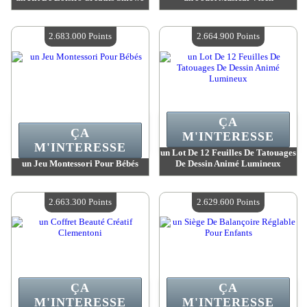
Valeur :
2 703 300 Points
Valeur :
2 684 600 Points
Quantité Disponible :
4
Quantité Disponible :
4
2.683.000 Points
2.664.900 Points
ÇA
ÇA
M'INTERESSE
M'INTERESSE
un Lot De 12 Feuilles De Tatouages
un Jeu Montessori Pour Bébés
De Dessin Animé Lumineux
Valeur :
2 683 000 Points
Valeur :
2 664 900 Points
Quantité Disponible :
4
Quantité Disponible :
4
2.663.300 Points
2.629.600 Points
ÇA
ÇA
M'INTERESSE
M'INTERESSE