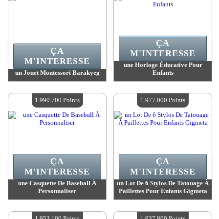
ÇA
ÇA
M'INTERESSE
M'INTERESSE
une Horloge Éducative Pour
un Jouet Montessori Barakyeg
Enfants
Valeur :
2 025 800 Points
Valeur :
2 025 800 Points
Quantité Disponible :
4
Quantité Disponible :
4
1.990.700 Points
1.977.000 Points
ÇA
ÇA
M'INTERESSE
M'INTERESSE
une Casquette De Baseball À
un Lot De 6 Stylos De Tatouage À
Personnaliser
Paillettes Pour Enfants Gigmeta
Valeur :
1 990 700 Points
Valeur :
1 977 000 Points
Quantité Disponible :
4
Quantité Disponible :
4
1.953.100 Points
1.937.800 Points