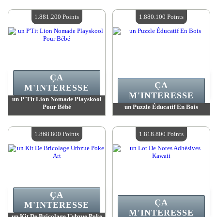
Valeur :
1 903 100 Points
Valeur :
1 881 200 Points
Quantité Disponible :
4
Quantité Disponible :
4
1.881.200 Points
1.880.100 Points
ÇA
ÇA
M'INTERESSE
M'INTERESSE
un P'Tit Lion Nomade Playskool
Pour Bébé
un Puzzle Éducatif En Bois
Valeur :
1 881 200 Points
Valeur :
1 880 100 Points
Quantité Disponible :
4
Quantité Disponible :
4
1.868.800 Points
1.818.800 Points
ÇA
ÇA
M'INTERESSE
M'INTERESSE
un Kit De Bricolage Urbzue Poke