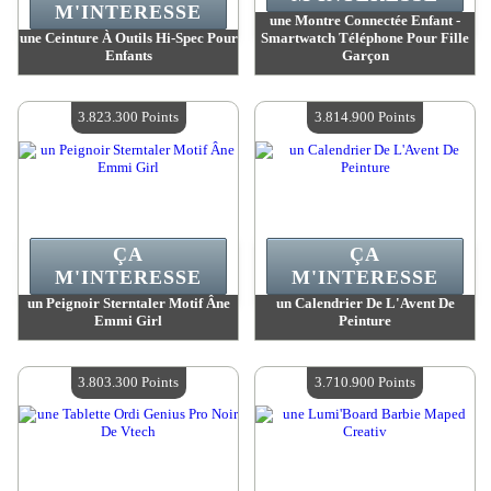
M'INTERESSE
une Montre Connectée Enfant -
une Ceinture À Outils Hi-Spec Pour
Smartwatch Téléphone Pour Fille
Enfants
Garçon
Valeur :
4 065 000 Points
Valeur :
3 977 200 Points
Quantité Disponible :
4
Quantité Disponible :
4
3.823.300 Points
3.814.900 Points
ÇA
ÇA
M'INTERESSE
M'INTERESSE
un Peignoir Sterntaler Motif Âne
un Calendrier De L'Avent De
Emmi Girl
Peinture
Valeur :
3 823 300 Points
Valeur :
3 814 900 Points
Quantité Disponible :
4
Quantité Disponible :
4
3.803.300 Points
3.710.900 Points