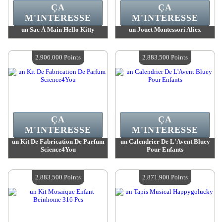
ÇA
ÇA
M'INTERESSE
M'INTERESSE
un Sac À Main Hello Kitty
un Jouet Montessori Aliex
Valeur :
2 973 700 Points
Valeur :
2 957 200 Points
Quantité Disponible :
4
Quantité Disponible :
4
2.906.000 Points
2.883.500 Points
ÇA
ÇA
M'INTERESSE
M'INTERESSE
un Kit De Fabrication De Parfum
un Calendrier De L'Avent Bluey
Science4You
Pour Enfants
Valeur :
2 906 000 Points
Valeur :
2 883 500 Points
Quantité Disponible :
4
Quantité Disponible :
4
2.883.500 Points
2.871.900 Points