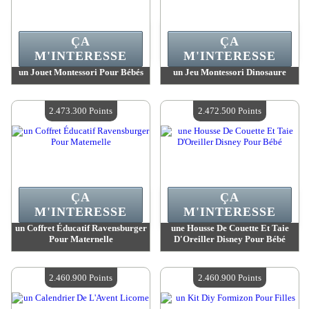
ÇA
ÇA
M'INTERESSE
M'INTERESSE
un Jouet Montessori Pour Bébés
un Jeu Montessori Dinosaure
Valeur :
2 473 300 Points
Valeur :
2 473 300 Points
Quantité Disponible :
4
Quantité Disponible :
4
2.473.300 Points
2.472.500 Points
ÇA
ÇA
M'INTERESSE
M'INTERESSE
un Coffret Éducatif Ravensburger
une Housse De Couette Et Taie
Pour Maternelle
D'Oreiller Disney Pour Bébé
Valeur :
2 473 300 Points
Valeur :
2 472 500 Points
Quantité Disponible :
4
Quantité Disponible :
4
2.460.900 Points
2.460.900 Points