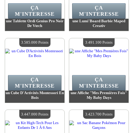
ÇA
ÇA
M'INTERESSE
M'INTERESSE
une Tablette Ordi Genius Pro Noir
une Lumi'Board Barbie Maped
De Vtech
Creativ
Valeur :
3 803 300 Points
Valeur :
3 710 900 Points
Quantité Disponible :
4
Quantité Disponible :
4
3.585.000 Points
3.491.100 Points
ÇA
ÇA
M'INTERESSE
M'INTERESSE
un Cube D'Activités Montessori En
une Affiche "Mes Premières Fois"
Bois
My Baby Days
Valeur :
3 585 000 Points
Valeur :
3 491 100 Points
Quantité Disponible :
4
Quantité Disponible :
4
3.447.000 Points
3.423.700 Points