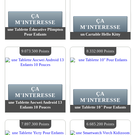
ÇA
ÇA
M'INTERESSE
M'INTERESSE
une Tablette Éducative Plimpton
Pour Enfants
un Cartable Hello Kitty
Valeur :
9 417 100 Points
Valeur :
9 266 200 Points
Quantité Disponible :
4
Quantité Disponible :
4
9.073.500 Points
8.332.000 Points
ÇA
ÇA
M'INTERESSE
M'INTERESSE
une Tablette Aocwei Android 13
Enfants 10 Pouces
une Tablette 10" Pour Enfants
Valeur :
9 073 500 Points
Valeur :
8 332 000 Points
Quantité Disponible :
4
Quantité Disponible :
4
7.897.300 Points
6.685.200 Points