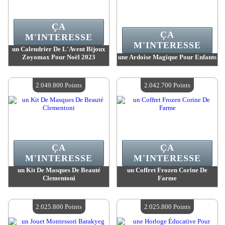
ÇA
ÇA
M'INTERESSE
M'INTERESSE
un Calendrier De L'Avent Bijoux
Zoyomax Pour Noël 2023
une Ardoise Magique Pour Enfants
Valeur :
2 207 000 Points
Valeur :
2 195 400 Points
Quantité Disponible :
4
Quantité Disponible :
4
2.049.800 Points
2.042.700 Points
ÇA
ÇA
M'INTERESSE
M'INTERESSE
un Kit De Masques De Beauté
un Coffret Frozen Corine De
Clementoni
Farme
Valeur :
2 049 800 Points
Valeur :
2 042 700 Points
Quantité Disponible :
4
Quantité Disponible :
4
2.025.800 Points
2.025.800 Points