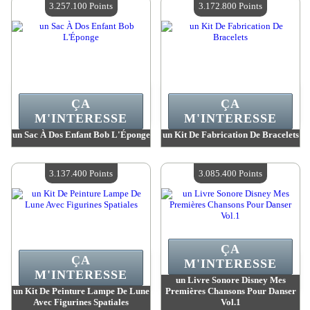
3.257.100 Points
3.172.800 Points
ÇA
ÇA
M'INTERESSE
M'INTERESSE
un Sac À Dos Enfant Bob L'Éponge
un Kit De Fabrication De Bracelets
Valeur :
3 257 100 Points
Valeur :
3 172 800 Points
Quantité Disponible :
4
Quantité Disponible :
4
3.137.400 Points
3.085.400 Points
ÇA
ÇA
M'INTERESSE
M'INTERESSE
un Livre Sonore Disney Mes
un Kit De Peinture Lampe De Lune
Premières Chansons Pour Danser
Avec Figurines Spatiales
Vol.1