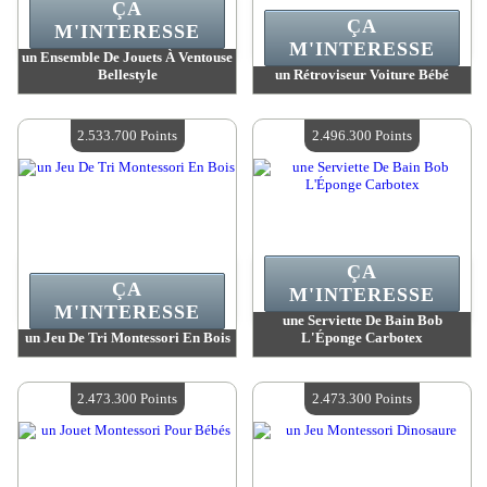
ÇA
ÇA
M'INTERESSE
M'INTERESSE
un Ensemble De Jouets À Ventouse
Bellestyle
un Rétroviseur Voiture Bébé
Valeur :
2 619 000 Points
Valeur :
2 559 700 Points
Quantité Disponible :
4
Quantité Disponible :
4
2.533.700 Points
2.496.300 Points
ÇA
ÇA
M'INTERESSE
M'INTERESSE
une Serviette De Bain Bob
un Jeu De Tri Montessori En Bois
L'Éponge Carbotex
Valeur :
2 533 700 Points
Valeur :
2 496 300 Points
Quantité Disponible :
4
Quantité Disponible :
4
2.473.300 Points
2.473.300 Points