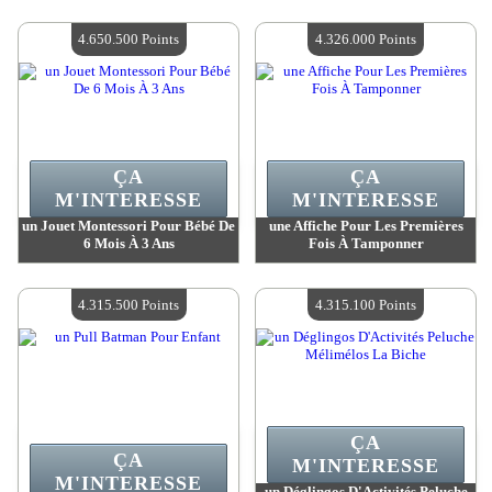
Valeur :
5 305 400 Points
Valeur :
5 276 400 Points
Quantité Disponible :
4
Quantité Disponible :
4
4.650.500 Points
4.326.000 Points
ÇA
ÇA
M'INTERESSE
M'INTERESSE
un Jouet Montessori Pour Bébé De
une Affiche Pour Les Premières
6 Mois À 3 Ans
Fois À Tamponner
Valeur :
4 650 500 Points
Valeur :
4 326 000 Points
Quantité Disponible :
4
Quantité Disponible :
4
4.315.500 Points
4.315.100 Points
ÇA
ÇA
M'INTERESSE
M'INTERESSE
un Déglingos D'Activités Peluche