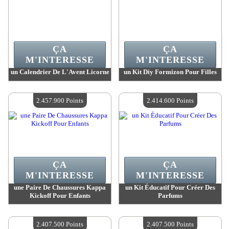
ÇA
ÇA
M'INTERESSE
M'INTERESSE
un Calendrier De L'Avent Licorne
un Kit Diy Formizon Pour Filles
Valeur :
2 460 900 Points
Valeur :
2 460 900 Points
Quantité Disponible :
4
Quantité Disponible :
4
2.457.900 Points
2.414.600 Points
ÇA
ÇA
M'INTERESSE
M'INTERESSE
une Paire De Chaussures Kappa
un Kit Éducatif Pour Créer Des
Kickoff Pour Enfants
Parfums
Valeur :
2 457 900 Points
Valeur :
2 414 600 Points
Quantité Disponible :
4
Quantité Disponible :
4
2.407.500 Points
2.407.500 Points