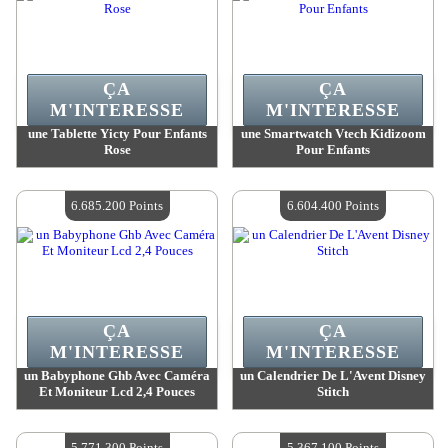
ÇA
ÇA
M'INTERESSE
M'INTERESSE
une Tablette Yicty Pour Enfants
une Smartwatch Vtech Kidizoom
Rose
Pour Enfants
Valeur :
7 897 300 Points
Valeur :
6 685 200 Points
Quantité Disponible :
4
Quantité Disponible :
4
6.685.200 Points
6.604.400 Points
ÇA
ÇA
M'INTERESSE
M'INTERESSE
un Babyphone Ghb Avec Caméra
un Calendrier De L'Avent Disney
Et Moniteur Lcd 2,4 Pouces
Stitch
Valeur :
6 685 200 Points
Valeur :
6 604 400 Points
Quantité Disponible :
4
Quantité Disponible :
4
5.771.300 Points
5.367.100 Points