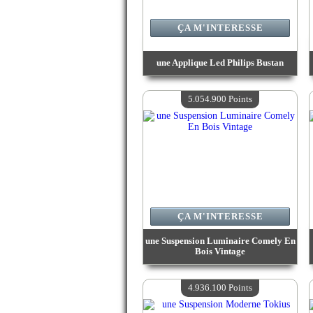
ÇA M'INTERESSE
une Applique Led Philips Bustan
Valeur :
6 240 300 Points
Quantité Disponible :
4
5.054.900 Points
ÇA M'INTERESSE
une Suspension Luminaire Comely En
Bois Vintage
Valeur :
5 054 900 Points
Quantité Disponible :
4
4.936.100 Points