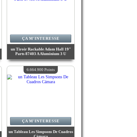
ÇA M'INTERESSE
un Tiroir Rackable Adam Hall 19"
Parts 87403 A Aluminium 3 U
Valeur :
8 568 800 Points
Quantité Disponible :
4
6.664.900 Points
ÇA M'INTERESSE
un Tableau Les Simpsons De Cuadros
Cámara