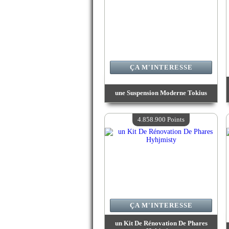
ÇA M'INTERESSE
une Suspension Moderne Tokius
Valeur :
4 936 100 Points
Quantité Disponible :
4
4.858.900 Points
ÇA M'INTERESSE
un Kit De Rénovation De Phares