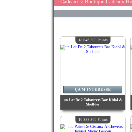
Cadeaux
> Boutique Cadeaux H
18.046.300 Points
ÇA M'INTERESSE
un Lot De 2 Tabourets Bar Kidol &
Shellder
Valeur :
18 046 300 Points
Quantité Disponible :
4
10.888.300 Points