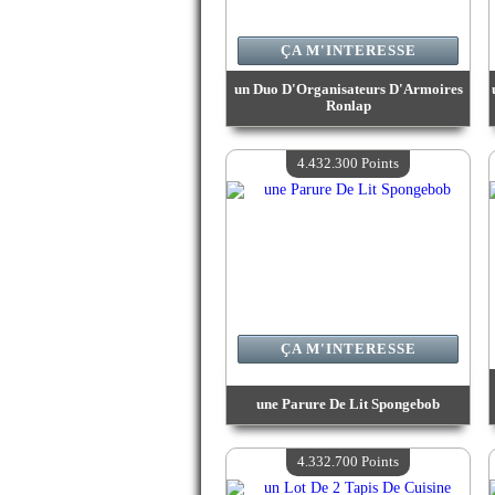
ÇA M'INTERESSE
un Duo D'Organisateurs D'Armoires
Ronlap
Valeur :
4 502 400 Points
Quantité Disponible :
4
4.432.300 Points
ÇA M'INTERESSE
une Parure De Lit Spongebob
Valeur :
4 432 300 Points
Quantité Disponible :
4
4.332.700 Points