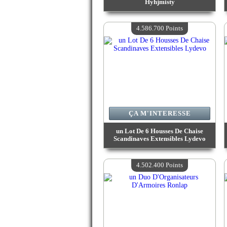
Hyhjmisty
Valeur :
4 858 900 Points
Quantité Disponible :
4
4.586.700 Points
ÇA M'INTERESSE
un Lot De 6 Housses De Chaise
Scandinaves Extensibles Lydevo
Valeur :
4 586 700 Points
Quantité Disponible :
4
4.502.400 Points