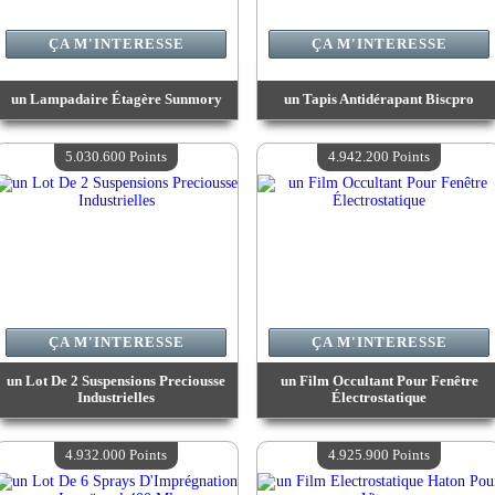
ÇA M'INTERESSE
ÇA M'INTERESSE
un Lampadaire Étagère Sunmory
un Tapis Antidérapant Biscpro
Valeur :
6 071 700 Points
Valeur :
5 603 400 Points
Quantité Disponible :
4
Quantité Disponible :
4
5.030.600 Points
4.942.200 Points
ÇA M'INTERESSE
ÇA M'INTERESSE
un Lot De 2 Suspensions Preciousse
un Film Occultant Pour Fenêtre
Industrielles
Électrostatique
Valeur :
5 030 600 Points
Valeur :
4 942 200 Points
Quantité Disponible :
4
Quantité Disponible :
4
4.932.000 Points
4.925.900 Points