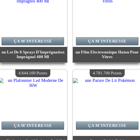
ÇA M'INTERESSE
ÇA M'INTERESSE
un Lot De 6 Sprays D'Imprégnation
un Film Electrostatique Haton Pour
Imprägnol 400 Ml
Vitres
Valeur :
4 932 000 Points
Valeur :
4 925 900 Points
Quantité Disponible :
4
Quantité Disponible :
4
4.844.100 Points
4.781.700 Points
ÇA M'INTERESSE
ÇA M'INTERESSE