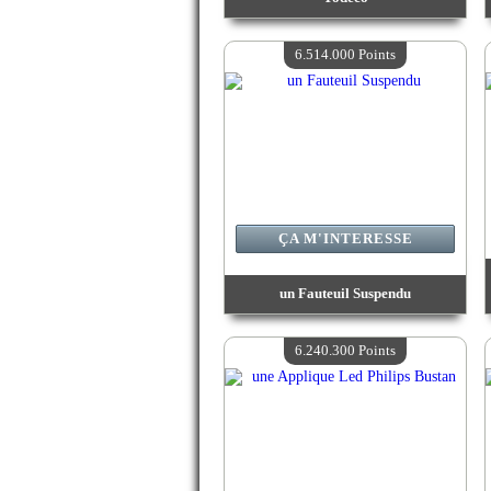
Valeur :
8 043 700 Points
Quantité Disponible :
4
6.514.000 Points
ÇA M'INTERESSE
un Fauteuil Suspendu
Valeur :
6 514 000 Points
Quantité Disponible :
4
6.240.300 Points