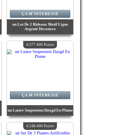
ÇA M'INTERESSE
un Lot De 2 Rideaux Motif Ligne
Argenté Deconovo
Valeur :
4 452 600 Points
Quantité Disponible :
4
4.377.400 Points
ÇA M'INTERESSE
un Lustre Suspension Daxgd En Plume
Valeur :
4 377 400 Points
Quantité Disponible :
4
4.248.400 Points