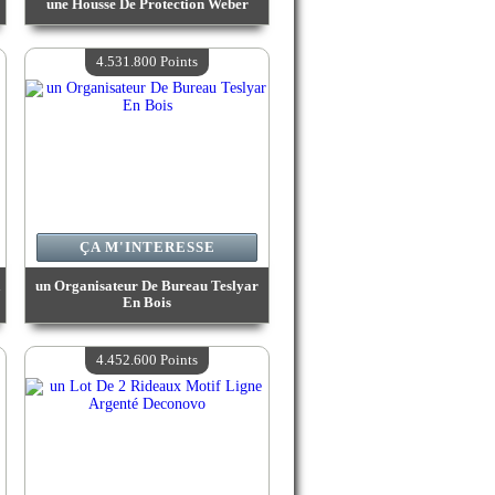
une Housse De Protection Weber
Valeur :
4 650 100 Points
Quantité Disponible :
4
4.531.800 Points
ÇA M'INTERESSE
a
un Organisateur De Bureau Teslyar
En Bois
Valeur :
4 531 800 Points
Quantité Disponible :
4
4.452.600 Points