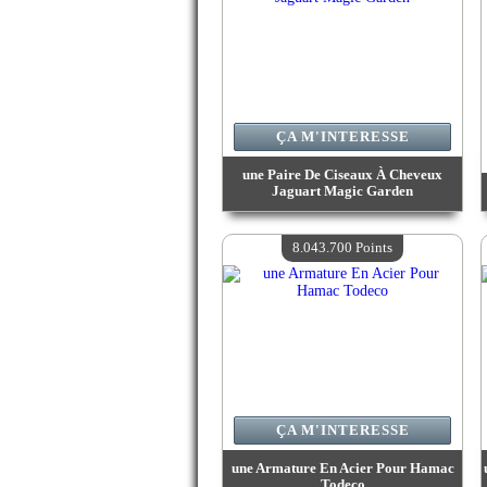
ÇA M'INTERESSE
une Paire De Ciseaux À Cheveux
Jaguart Magic Garden
Valeur :
10 888 300 Points
Quantité Disponible :
4
8.043.700 Points
ÇA M'INTERESSE
une Armature En Acier Pour Hamac
Todeco