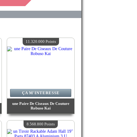
11.320.000 Points
ÇA M'INTERESSE
une Paire De Ciseaux De Couture
Robuso Kai
Valeur :
11 320 000 Points
Quantité Disponible :
4
8.568.800 Points