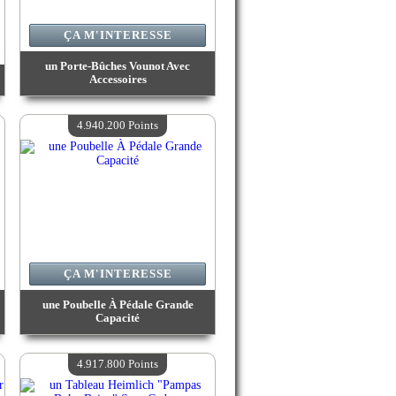
ÇA M'INTERESSE
un Porte-Bûches Vounot Avec
Accessoires
Valeur :
5 588 600 Points
Quantité Disponible :
4
4.940.200 Points
ÇA M'INTERESSE
une Poubelle À Pédale Grande
Capacité
Valeur :
4 940 200 Points
Quantité Disponible :
4
4.917.800 Points