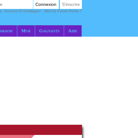
Connexion
S'inscrire
s, Tournois Et Grattages !
Mot De Passe Perdu ?
araoh
Mur
Gagnants
Aide