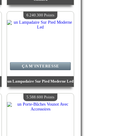
Valeur :
6 664 900 Points
Quantité Disponible :
4
6.240.300 Points
ÇA M'INTERESSE
un Lampadaire Sur Pied Moderne Led
Valeur :
6 240 300 Points
Quantité Disponible :
4
5.588.600 Points