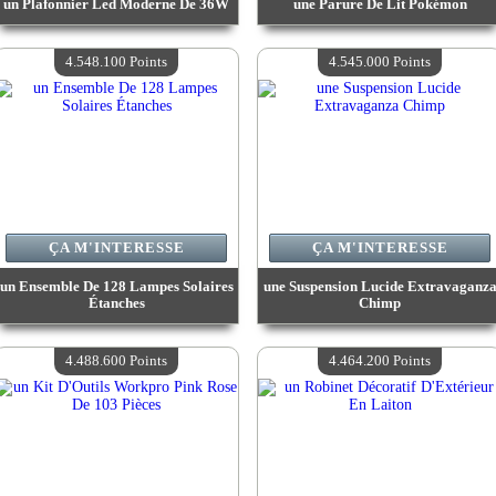
un Plafonnier Led Moderne De 36W
une Parure De Lit Pokémon
Valeur :
4 844 100 Points
Valeur :
4 781 700 Points
Quantité Disponible :
4
Quantité Disponible :
4
4.548.100 Points
4.545.000 Points
ÇA M'INTERESSE
ÇA M'INTERESSE
un Ensemble De 128 Lampes Solaires
une Suspension Lucide Extravaganz
Étanches
Chimp
Valeur :
4 548 100 Points
Valeur :
4 545 000 Points
Quantité Disponible :
4
Quantité Disponible :
4
4.488.600 Points
4.464.200 Points