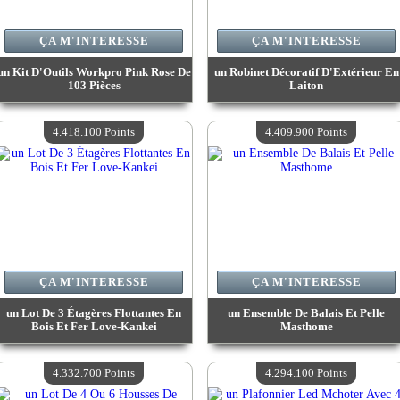
ÇA M'INTERESSE
ÇA M'INTERESSE
un Kit D'Outils Workpro Pink Rose De
un Robinet Décoratif D'Extérieur En
103 Pièces
Laiton
Valeur :
4 488 600 Points
Valeur :
4 464 200 Points
Quantité Disponible :
4
Quantité Disponible :
4
4.418.100 Points
4.409.900 Points
ÇA M'INTERESSE
ÇA M'INTERESSE
un Lot De 3 Étagères Flottantes En
un Ensemble De Balais Et Pelle
Bois Et Fer Love-Kankei
Masthome
Valeur :
4 418 100 Points
Valeur :
4 409 900 Points
Quantité Disponible :
4
Quantité Disponible :
4
4.332.700 Points
4.294.100 Points