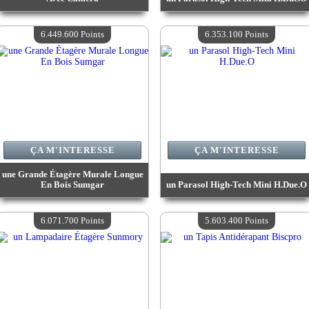
Valeur :
7 933 600 Points
Valeur :
6 699 400 Points
Quantité Disponible :
4
Quantité Disponible :
4
6.449.600 Points
6.353.100 Points
ÇA M'INTERESSE
ÇA M'INTERESSE
une Grande Étagère Murale Longue
En Bois Sumgar
un Parasol High-Tech Mini H.Due.O
Valeur :
6 449 600 Points
Valeur :
6 353 100 Points
Quantité Disponible :
4
Quantité Disponible :
4
6.071.700 Points
5.603.400 Points