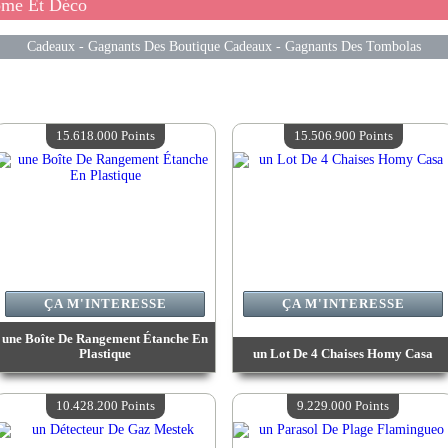
ome Et Déco
Cadeaux
-
Gagnants Des Boutique Cadeaux
-
Gagnants Des Tombolas
15.618.000 Points
15.506.900 Points
ÇA M'INTERESSE
ÇA M'INTERESSE
une Boîte De Rangement Étanche En
Plastique
un Lot De 4 Chaises Homy Casa
Valeur :
15 618 000 Points
Valeur :
15 506 900 Points
Quantité Disponible :
4
Quantité Disponible :
4
10.428.200 Points
9.229.000 Points