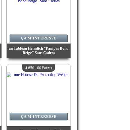
ÇA M'INTERESSE
un Tableau Heimlich "Pampas Boho
Beige" Sans Cadres
Valeur :
4 917 800 Points
Quantité Disponible :
4
4.650.100 Points
ÇA M'INTERESSE