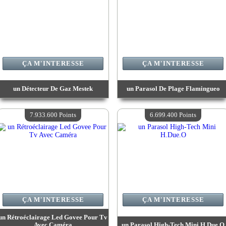
ÇA M'INTERESSE
ÇA M'INTERESSE
un Détecteur De Gaz Mestek
un Parasol De Plage Flamingueo
Valeur :
10 428 200 Points
Valeur :
9 229 000 Points
Quantité Disponible :
4
Quantité Disponible :
4
7.933.600 Points
6.699.400 Points
ÇA M'INTERESSE
ÇA M'INTERESSE
un Rétroéclairage Led Govee Pour Tv
Avec Caméra
un Parasol High-Tech Mini H.Due.O