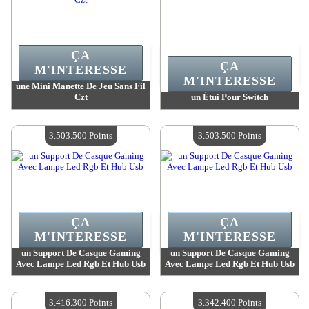
ÇA
ÇA
M'INTERESSE
M'INTERESSE
une Mini Manette De Jeu Sans Fil
Czt
un Étui Pour Switch
Valeur :
3 624 400 Points
Valeur :
3 573 600 Points
Quantité Disponible :
4
Quantité Disponible :
4
3.503.500 Points
3.503.500 Points
ÇA
ÇA
M'INTERESSE
M'INTERESSE
un Support De Casque Gaming
un Support De Casque Gaming
Avec Lampe Led Rgb Et Hub Usb
Avec Lampe Led Rgb Et Hub Usb
Valeur :
3 503 500 Points
Valeur :
3 503 500 Points
Quantité Disponible :
4
Quantité Disponible :
4
3.416.300 Points
3.342.400 Points