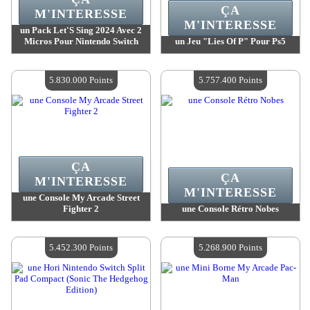
ÇA
M'INTERESSE
M'INTERESSE
un Pack Let'S Sing 2024 Avec 2
Micros Pour Nintendo Switch
un Jeu "Lies Of P" Pour Ps5
Valeur :
5 851 500 Points
Valeur :
5 851 500 Points
Quantité Disponible :
4
Quantité Disponible :
4
5.830.000 Points
5.757.400 Points
ÇA
ÇA
M'INTERESSE
M'INTERESSE
une Console My Arcade Street
Fighter 2
une Console Rétro Nobes
Valeur :
5 830 000 Points
Valeur :
5 757 400 Points
Quantité Disponible :
4
Quantité Disponible :
4
5.452.300 Points
5.268.900 Points