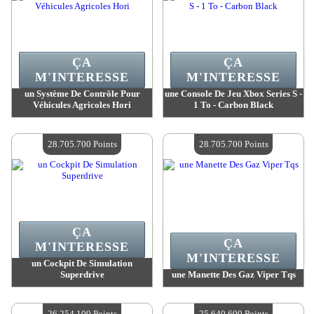
ÇA
ÇA
M'INTERESSE
M'INTERESSE
un Système De Contrôle Pour
une Console De Jeu Xbox Series S -
Véhicules Agricoles Hori
1 To - Carbon Black
Valeur :
34 719 300 Points
Valeur :
30 398 900 Points
Quantité Disponible :
4
Quantité Disponible :
4
28.705.700 Points
28.705.700 Points
ÇA
ÇA
M'INTERESSE
M'INTERESSE
un Cockpit De Simulation
Superdrive
une Manette Des Gaz Viper Tqs
Valeur :
28 705 700 Points
Valeur :
28 705 700 Points
Quantité Disponible :
4
Quantité Disponible :
4
26.254.100 Points
25.640.600 Points