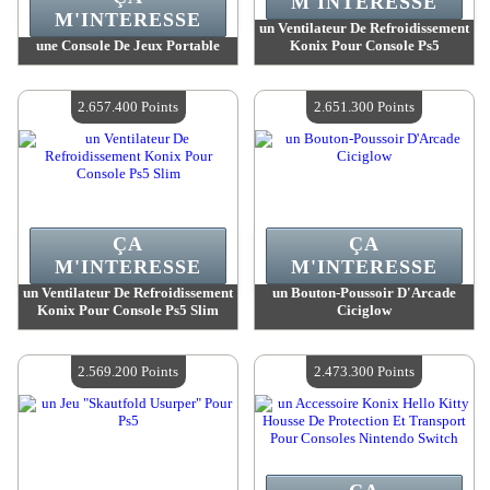
M'INTERESSE
M'INTERESSE
un Ventilateur De Refroidissement
une Console De Jeux Portable
Konix Pour Console Ps5
Valeur :
2 980 400 Points
Valeur :
2 657 400 Points
Quantité Disponible :
4
Quantité Disponible :
4
2.657.400 Points
2.651.300 Points
ÇA
ÇA
M'INTERESSE
M'INTERESSE
un Ventilateur De Refroidissement
un Bouton-Poussoir D'Arcade
Konix Pour Console Ps5 Slim
Ciciglow
Valeur :
2 657 400 Points
Valeur :
2 651 300 Points
Quantité Disponible :
4
Quantité Disponible :
4
2.569.200 Points
2.473.300 Points