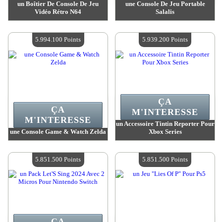
un Boîtier De Console De Jeu
une Console De Jeu Portable
Vidéo Rétro N64
Salalis
Valeur :
6 466 800 Points
Valeur :
6 383 100 Points
Quantité Disponible :
4
Quantité Disponible :
4
5.994.100 Points
5.939.200 Points
ÇA
ÇA
M'INTERESSE
M'INTERESSE
un Accessoire Tintin Reporter Pour
une Console Game & Watch Zelda
Xbox Series
Valeur :
5 994 100 Points
Valeur :
5 939 200 Points
Quantité Disponible :
4
Quantité Disponible :
4
5.851.500 Points
5.851.500 Points
ÇA