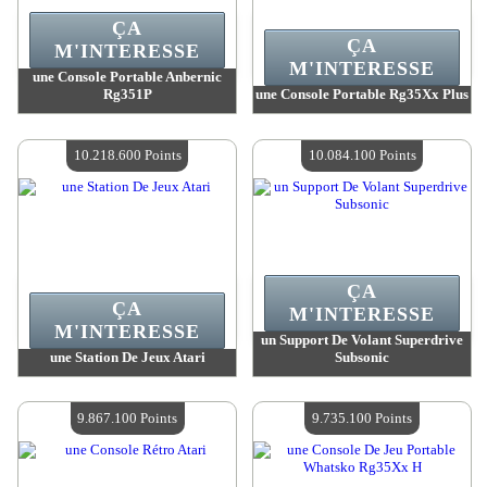
ÇA
ÇA
M'INTERESSE
M'INTERESSE
une Console Portable Anbernic
Rg351P
une Console Portable Rg35Xx Plus
Valeur :
10 684 600 Points
Valeur :
10 666 500 Points
Quantité Disponible :
4
Quantité Disponible :
4
10.218.600 Points
10.084.100 Points
ÇA
ÇA
M'INTERESSE
M'INTERESSE
un Support De Volant Superdrive
une Station De Jeux Atari
Subsonic
Valeur :
10 218 600 Points
Valeur :
10 084 100 Points
Quantité Disponible :
4
Quantité Disponible :
4
9.867.100 Points
9.735.100 Points