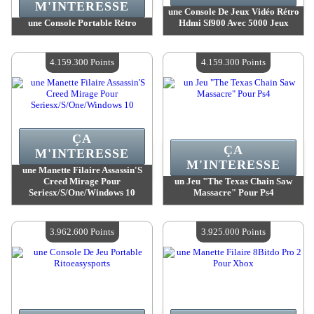
M'INTERESSE
une Console De Jeux Vidéo Rétro
une Console Portable Rétro
Hdmi Sf900 Avec 5000 Jeux
Valeur :
4 317 100 Points
Valeur :
4 196 200 Points
Quantité Disponible :
4
Quantité Disponible :
4
4.159.300 Points
4.159.300 Points
ÇA
ÇA
M'INTERESSE
M'INTERESSE
une Manette Filaire Assassin'S
Creed Mirage Pour
un Jeu "The Texas Chain Saw
Seriesx/S/One/Windows 10
Massacre" Pour Ps4
Valeur :
4 159 300 Points
Valeur :
4 159 300 Points
Quantité Disponible :
4
Quantité Disponible :
4
3.962.600 Points
3.925.000 Points