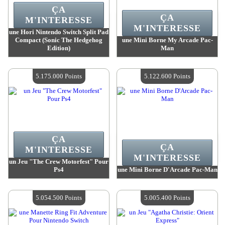
ÇA
ÇA
M'INTERESSE
M'INTERESSE
une Hori Nintendo Switch Split Pad
Compact (Sonic The Hedgehog
une Mini Borne My Arcade Pac-
Edition)
Man
Valeur :
5 452 300 Points
Valeur :
5 268 900 Points
Quantité Disponible :
4
Quantité Disponible :
4
5.175.000 Points
5.122.600 Points
ÇA
ÇA
M'INTERESSE
M'INTERESSE
un Jeu "The Crew Motorfest" Pour
Ps4
une Mini Borne D'Arcade Pac-Man
Valeur :
5 175 000 Points
Valeur :
5 122 600 Points
Quantité Disponible :
4
Quantité Disponible :
4
5.054.500 Points
5.005.400 Points