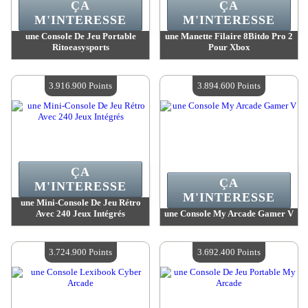
ÇA
ÇA
M'INTERESSE
M'INTERESSE
une Console De Jeu Portable
une Manette Filaire 8Bitdo Pro 2
Ritoeasysports
Pour Xbox
Valeur :
3 962 600 Points
Valeur :
3 925 000 Points
Quantité Disponible :
4
Quantité Disponible :
4
3.916.900 Points
3.894.600 Points
ÇA
ÇA
M'INTERESSE
M'INTERESSE
une Mini-Console De Jeu Rétro
Avec 240 Jeux Intégrés
une Console My Arcade Gamer V
Valeur :
3 916 900 Points
Valeur :
3 894 600 Points
Quantité Disponible :
4
Quantité Disponible :
4
3.724.900 Points
3.692.400 Points