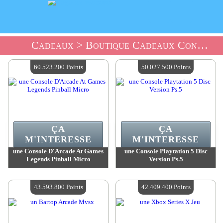
Cadeaux
> Boutique Cadeaux Consoles
60.523.200 Points
50.027.500 Points
ÇA
ÇA
M'INTERESSE
M'INTERESSE
une Console D'Arcade At Games
une Console Playtation 5 Disc
Legends Pinball Micro
Version Ps.5
Valeur :
60 523 200 Points
Valeur :
50 027 500 Points
Quantité Disponible :
4
Quantité Disponible :
4
43.593.800 Points
42.409.400 Points