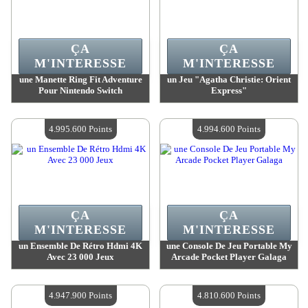
ÇA
ÇA
M'INTERESSE
M'INTERESSE
une Manette Ring Fit Adventure
un Jeu "Agatha Christie: Orient
Pour Nintendo Switch
Express"
Valeur :
5 054 500 Points
Valeur :
5 005 400 Points
Quantité Disponible :
4
Quantité Disponible :
4
4.995.600 Points
4.994.600 Points
ÇA
ÇA
M'INTERESSE
M'INTERESSE
un Ensemble De Rétro Hdmi 4K
une Console De Jeu Portable My
Avec 23 000 Jeux
Arcade Pocket Player Galaga
Valeur :
4 995 600 Points
Valeur :
4 994 600 Points
Quantité Disponible :
4
Quantité Disponible :
4
4.947.900 Points
4.810.600 Points