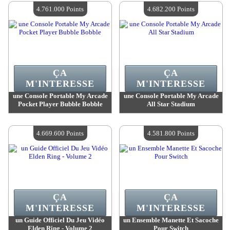
Quantité Disponible :
4
Quantité Disponible :
4
4.761.000 Points
4.682.200 Points
ÇA
ÇA
M'INTERESSE
M'INTERESSE
une Console Portable My Arcade
une Console Portable My Arcade
Pocket Player Bubble Bobble
All Star Stadium
Valeur :
4 761 000 Points
Valeur :
4 682 200 Points
Quantité Disponible :
4
Quantité Disponible :
4
4.669.600 Points
4.581.800 Points
ÇA
ÇA
M'INTERESSE
M'INTERESSE
un Guide Officiel Du Jeu Vidéo
un Ensemble Manette Et Sacoche
Elden Ring - Volume 2
Pour Switch