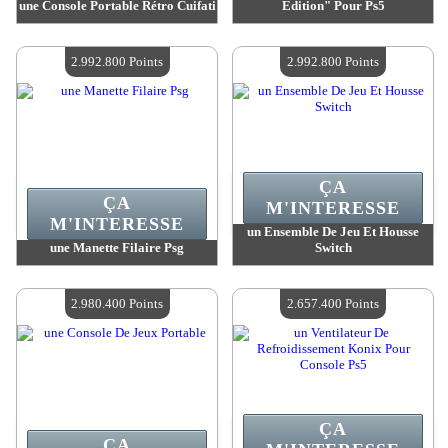
une Console Portable Rétro Cuifati
Edition" Pour Ps5
Valeur :
3 028 900 Points
Valeur :
2 992 800 Points
Quantité Disponible :
4
Quantité Disponible :
4
2.992.800 Points
2.992.800 Points
ÇA
ÇA
M'INTERESSE
M'INTERESSE
un Ensemble De Jeu Et Housse
une Manette Filaire Psg
Switch
Valeur :
2 992 800 Points
Valeur :
2 992 800 Points
Quantité Disponible :
4
Quantité Disponible :
4
2.980.400 Points
2.657.400 Points
ÇA
ÇA