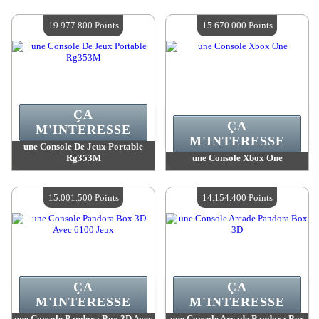
Valeur :
23 516 700 Points
Valeur :
22 887 900 Points
Quantité Disponible :
4
Quantité Disponible :
4
19.977.800 Points
15.670.000 Points
ÇA
ÇA
M'INTERESSE
M'INTERESSE
une Console De Jeux Portable
Rg353M
une Console Xbox One
Valeur :
19 977 800 Points
Valeur :
15 670 000 Points
Quantité Disponible :
4
Quantité Disponible :
4
15.001.500 Points
14.154.400 Points
ÇA
ÇA
M'INTERESSE
M'INTERESSE
une Console Pandora Box 3D Avec
une Console Arcade Pandora Box