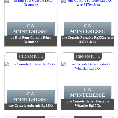
ÇA
ÇA
M'INTERESSE
M'INTERESSE
un Étui Pour Console Rétro
une Console Portable Rg35Xx Avec
Nestniche
5470+ Jeux
Valeur :
8 550 700 Points
Valeur :
8 313 800 Points
Quantité Disponible :
4
Quantité Disponible :
4
8.313.800 Points
8.296.800 Points
ÇA
ÇA
M'INTERESSE
M'INTERESSE
une Console De Jeu Portable
une Console Anbernic Rg35Xx
Whatsko Rg35Xx
Valeur :
8 313 800 Points
Valeur :
8 296 800 Points
Quantité Disponible :
4
Quantité Disponible :
4