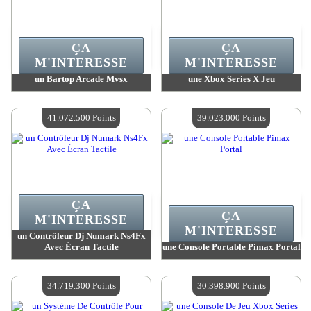
ÇA
ÇA
M'INTERESSE
M'INTERESSE
un Bartop Arcade Mvsx
une Xbox Series X Jeu
Valeur :
43 593 800 Points
Valeur :
42 409 400 Points
Quantité Disponible :
4
Quantité Disponible :
4
41.072.500 Points
39.023.000 Points
ÇA
ÇA
M'INTERESSE
M'INTERESSE
un Contrôleur Dj Numark Ns4Fx
Avec Écran Tactile
une Console Portable Pimax Portal
Valeur :
41 072 500 Points
Valeur :
39 023 000 Points
Quantité Disponible :
4
Quantité Disponible :
4
34.719.300 Points
30.398.900 Points