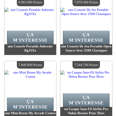
8.093.600 Points
7.879.300 Points
ÇA
ÇA
M'INTERESSE
M'INTERESSE
une Console Portable Anbernic
une Console De Jeu Portable Open
Rg35Xx
Source Avec 3500 Classiques
Valeur :
8 093 600 Points
Valeur :
7 879 300 Points
Quantité Disponible :
4
Quantité Disponible :
4
7.848.800 Points
7.544.700 Points
ÇA
ÇA
M'INTERESSE
M'INTERESSE
un Casque Sans-Fil Airlite Pro
une Mini Borne My Arcade Contra
Nubia Bronze Pour Xbox