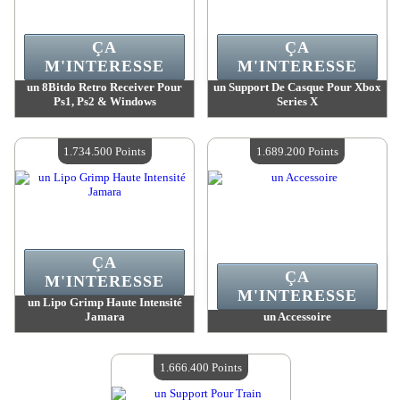
ÇA
ÇA
M'INTERESSE
M'INTERESSE
un 8Bitdo Retro Receiver Pour
un Support De Casque Pour Xbox
Ps1, Ps2 & Windows
Series X
Valeur :
2 146 700 Points
Valeur :
2 008 700 Points
Quantité Disponible :
4
Quantité Disponible :
4
1.734.500 Points
1.689.200 Points
ÇA
ÇA
M'INTERESSE
M'INTERESSE
un Lipo Grimp Haute Intensité
Jamara
un Accessoire
Valeur :
1 734 500 Points
Valeur :
1 689 200 Points
Quantité Disponible :
4
Quantité Disponible :
4
1.666.400 Points