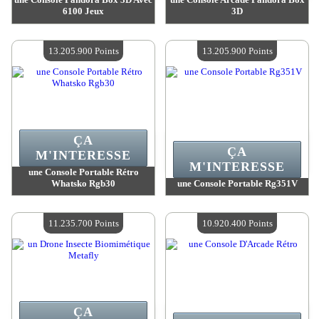
6100 Jeux
3D
Valeur :
15 001 500 Points
Valeur :
14 154 400 Points
Quantité Disponible :
4
Quantité Disponible :
4
13.205.900 Points
13.205.900 Points
ÇA
ÇA
M'INTERESSE
M'INTERESSE
une Console Portable Rétro
Whatsko Rgb30
une Console Portable Rg351V
Valeur :
13 205 900 Points
Valeur :
13 205 900 Points
Quantité Disponible :
4
Quantité Disponible :
4
11.235.700 Points
10.920.400 Points
ÇA