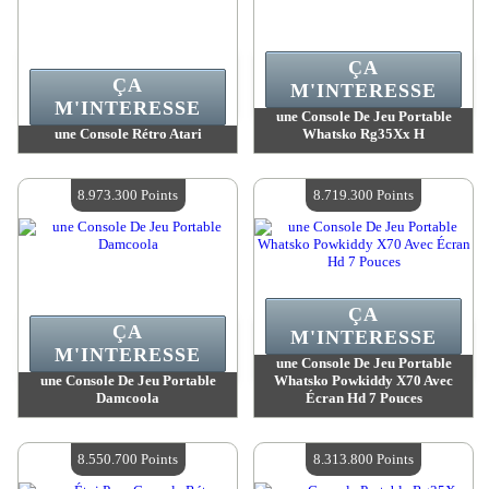
ÇA
ÇA
M'INTERESSE
M'INTERESSE
une Console De Jeu Portable
une Console Rétro Atari
Whatsko Rg35Xx H
Valeur :
9 867 100 Points
Valeur :
9 735 100 Points
Quantité Disponible :
4
Quantité Disponible :
4
8.973.300 Points
8.719.300 Points
ÇA
ÇA
M'INTERESSE
M'INTERESSE
une Console De Jeu Portable
une Console De Jeu Portable
Whatsko Powkiddy X70 Avec
Damcoola
Écran Hd 7 Pouces
Valeur :
8 973 300 Points
Valeur :
8 719 300 Points
Quantité Disponible :
4
Quantité Disponible :
4
8.550.700 Points
8.313.800 Points