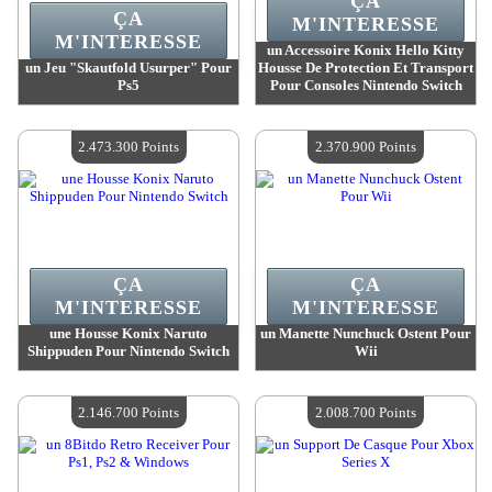
ÇA
ÇA
M'INTERESSE
M'INTERESSE
un Accessoire Konix Hello Kitty
un Jeu "Skautfold Usurper" Pour
Housse De Protection Et Transport
Ps5
Pour Consoles Nintendo Switch
Valeur :
2 569 200 Points
Valeur :
2 473 300 Points
Quantité Disponible :
4
Quantité Disponible :
4
2.473.300 Points
2.370.900 Points
ÇA
ÇA
M'INTERESSE
M'INTERESSE
une Housse Konix Naruto
un Manette Nunchuck Ostent Pour
Shippuden Pour Nintendo Switch
Wii
Valeur :
2 473 300 Points
Valeur :
2 370 900 Points
Quantité Disponible :
4
Quantité Disponible :
4
2.146.700 Points
2.008.700 Points