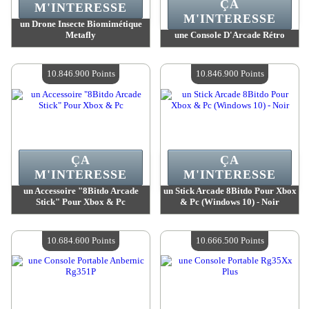
ÇA
M'INTERESSE
M'INTERESSE
un Drone Insecte Biomimétique
Metafly
une Console D'Arcade Rétro
Valeur :
11 235 700 Points
Valeur :
10 920 400 Points
Quantité Disponible :
4
Quantité Disponible :
4
10.846.900 Points
10.846.900 Points
ÇA
ÇA
M'INTERESSE
M'INTERESSE
un Accessoire "8Bitdo Arcade
un Stick Arcade 8Bitdo Pour Xbox
Stick" Pour Xbox & Pc
& Pc (Windows 10) - Noir
Valeur :
10 846 900 Points
Valeur :
10 846 900 Points
Quantité Disponible :
4
Quantité Disponible :
4
10.684.600 Points
10.666.500 Points