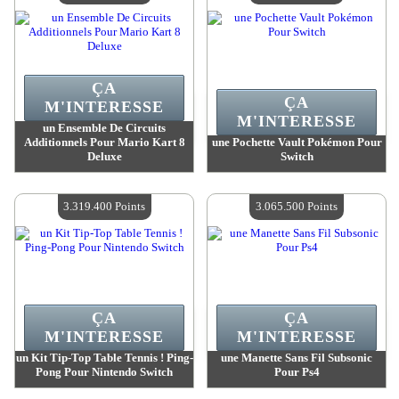
ÇA
ÇA
M'INTERESSE
M'INTERESSE
un Ensemble De Circuits
Additionnels Pour Mario Kart 8
une Pochette Vault Pokémon Pour
Deluxe
Switch
Valeur :
3 416 300 Points
Valeur :
3 342 400 Points
Quantité Disponible :
4
Quantité Disponible :
4
3.319.400 Points
3.065.500 Points
ÇA
ÇA
M'INTERESSE
M'INTERESSE
un Kit Tip-Top Table Tennis ! Ping-
une Manette Sans Fil Subsonic
Pong Pour Nintendo Switch
Pour Ps4
Valeur :
3 319 400 Points
Valeur :
3 065 500 Points