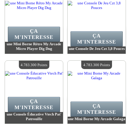
ÇA
ÇA
M'INTERESSE
M'INTERESSE
une Mini Borne Rétro My Arcade
Micro Player Dig Dug
une Console De Jeu Czt 3,8 Pouces
Valeur :
4 947 900 Points
Valeur :
4 810 600 Points
Quantité Disponible :
4
Quantité Disponible :
4
4.783.300 Points
4.783.300 Points
ÇA
ÇA
M'INTERESSE
M'INTERESSE
une Console Éducative Vtech Pat'
Patrouille
une Mini Borne My Arcade Galaga
Valeur :
4 783 300 Points
Valeur :
4 783 300 Points