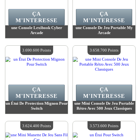
ÇA
ÇA
M'INTERESSE
M'INTERESSE
une Console Lexibook Cyber
une Console De Jeu Portable My
Arcade
Arcade
Valeur :
3 724 900 Points
Valeur :
3 692 400 Points
Quantité Disponible :
4
Quantité Disponible :
4
3.690.600 Points
3.658.700 Points
ÇA
ÇA
M'INTERESSE
M'INTERESSE
un Étui De Protection Mignon Pour
une Mini Console De Jeu Portable
Switch
Rétro Avec 500 Jeux Classiques
Valeur :
3 690 600 Points
Valeur :
3 658 700 Points
Quantité Disponible :
4
Quantité Disponible :
4
3.624.400 Points
3.573.600 Points