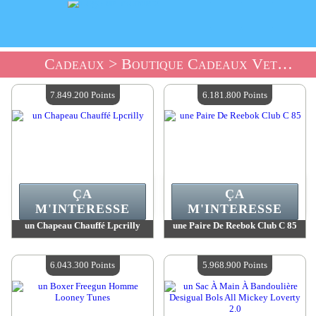
Cadeaux
> Boutique Cadeaux Vetements Et T-Shirts
7.849.200 Points
6.181.800 Points
ÇA
ÇA
M'INTERESSE
M'INTERESSE
un Chapeau Chauffé Lpcrilly
une Paire De Reebok Club C 85
Valeur :
7 849 200 Points
Valeur :
6 181 800 Points
Quantité Disponible :
4
Quantité Disponible :
4
6.043.300 Points
5.968.900 Points