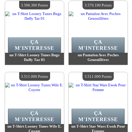
Quantité Disponible :
4
Quantité Disponible :
4
3.596.300 Points
3.570.100 Points
ÇA
ÇA
M'INTERESSE
M'INTERESSE
un T-Shirt Looney Tunes Bugs
un Pantalon Avec Poches
Daffy Taz 01
Genouillères
Valeur :
3 596 300 Points
Valeur :
3 570 100 Points
Quantité Disponible :
4
Quantité Disponible :
4
3.511.000 Points
3.511.000 Points
ÇA
ÇA
M'INTERESSE
M'INTERESSE
un T-Shirt Looney Tunes Wile E.
un T-Shirt Star Wars Ewok Pour
Coyote
Femme