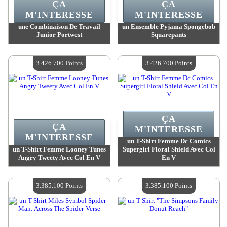
ÇA
ÇA
M'INTERESSE
M'INTERESSE
une Combinaison De Travail
un Ensemble Pyjama Spongebob
Junior Portwest
Squarepants
Valeur :
3 442 100 Points
Valeur :
3 426 700 Points
Quantité Disponible :
4
Quantité Disponible :
4
3.426.700 Points
3.426.700 Points
ÇA
ÇA
M'INTERESSE
M'INTERESSE
un T-Shirt Femme Dc Comics
un T-Shirt Femme Looney Tunes
Supergirl Floral Shield Avec Col
Angry Tweety Avec Col En V
En V
Valeur :
3 426 700 Points
Valeur :
3 426 700 Points
Quantité Disponible :
4
Quantité Disponible :
4
3.385.100 Points
3.385.100 Points