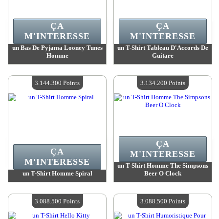
ÇA
ÇA
M'INTERESSE
M'INTERESSE
un Bas De Pyjama Looney Tunes
un T-Shirt Tableau D'Accords De
Homme
Guitare
Valeur :
3 172 800 Points
Valeur :
3 150 800 Points
Quantité Disponible :
4
Quantité Disponible :
4
3.144.300 Points
3.134.200 Points
ÇA
ÇA
M'INTERESSE
M'INTERESSE
un T-Shirt Homme The Simpsons
un T-Shirt Homme Spiral
Beer O Clock
Valeur :
3 144 300 Points
Valeur :
3 134 200 Points
Quantité Disponible :
4
Quantité Disponible :
4
3.088.500 Points
3.088.500 Points