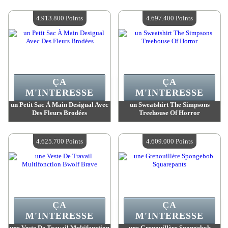
Valeur :
4 951 300 Points
Valeur :
4 950 300 Points
Quantité Disponible :
4
Quantité Disponible :
4
4.913.800 Points
4.697.400 Points
ÇA
ÇA
M'INTERESSE
M'INTERESSE
un Petit Sac À Main Desigual Avec
un Sweatshirt The Simpsons
Des Fleurs Brodées
Treehouse Of Horror
Valeur :
4 913 800 Points
Valeur :
4 697 400 Points
Quantité Disponible :
4
Quantité Disponible :
4
4.625.700 Points
4.609.000 Points
ÇA
ÇA
M'INTERESSE
M'INTERESSE
une Veste De Travail Multifonction
une Grenouillère Spongebob