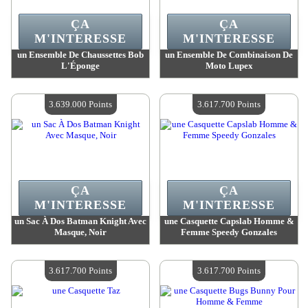
ÇA
ÇA
M'INTERESSE
M'INTERESSE
un Ensemble De Chaussettes Bob
un Ensemble De Combinaison De
L'Éponge
Moto Lupex
Valeur :
3 680 600 Points
Valeur :
3 673 500 Points
Quantité Disponible :
4
Quantité Disponible :
4
3.639.000 Points
3.617.700 Points
ÇA
ÇA
M'INTERESSE
M'INTERESSE
un Sac À Dos Batman Knight Avec
une Casquette Capslab Homme &
Masque, Noir
Femme Speedy Gonzales
Valeur :
3 639 000 Points
Valeur :
3 617 700 Points
Quantité Disponible :
4
Quantité Disponible :
4
3.617.700 Points
3.617.700 Points