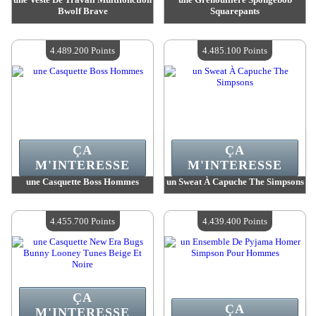
Bwolf Brave
Squarepants
Valeur :
4 625 700 Points
Valeur :
4 609 000 Points
Quantité Disponible :
4
Quantité Disponible :
4
4.489.200 Points
4.485.100 Points
ÇA
ÇA
M'INTERESSE
M'INTERESSE
une Casquette Boss Hommes
un Sweat À Capuche The Simpsons
Valeur :
4 489 200 Points
Valeur :
4 485 100 Points
Quantité Disponible :
4
Quantité Disponible :
4
4.455.700 Points
4.439.400 Points
ÇA
ÇA
M'INTERESSE