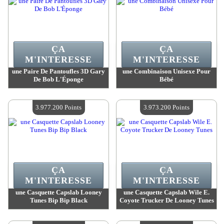
ÇA
ÇA
M'INTERESSE
M'INTERESSE
une Paire De Pantoufles 3D Gary
une Combinaison Unisexe Pour
De Bob L'Éponge
Bébé
Valeur :
4 015 800 Points
Valeur :
3 998 000 Points
Quantité Disponible :
4
Quantité Disponible :
4
3.977.200 Points
3.973.200 Points
ÇA
ÇA
M'INTERESSE
M'INTERESSE
une Casquette Capslab Looney
une Casquette Capslab Wile E.
Tunes Bip Bip Black
Coyote Trucker De Looney Tunes
Valeur :
3 977 200 Points
Valeur :
3 973 200 Points
Quantité Disponible :
4
Quantité Disponible :
4