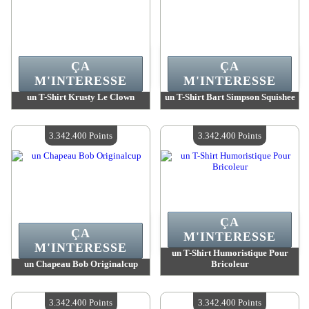
ÇA
ÇA
M'INTERESSE
M'INTERESSE
un T-Shirt Krusty Le Clown
un T-Shirt Bart Simpson Squishee
Valeur :
3 385 100 Points
Valeur :
3 385 100 Points
Quantité Disponible :
4
Quantité Disponible :
4
3.342.400 Points
3.342.400 Points
ÇA
ÇA
M'INTERESSE
M'INTERESSE
un T-Shirt Humoristique Pour
un Chapeau Bob Originalcup
Bricoleur
Valeur :
3 342 400 Points
Valeur :
3 342 400 Points
Quantité Disponible :
4
Quantité Disponible :
4
3.342.400 Points
3.342.400 Points