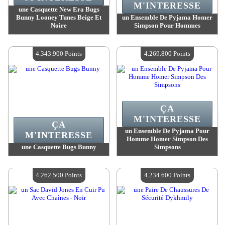
M'INTERESSE
une Casquette New Era Bugs
Bunny Looney Tunes Beige Et
un Ensemble De Pyjama Homer
Noire
Simpson Pour Hommes
Valeur :
4 455 700 Points
Valeur :
4 439 400 Points
Quantité Disponible :
4
Quantité Disponible :
4
4.343.900 Points
4.269.800 Points
ÇA
M'INTERESSE
ÇA
un Ensemble De Pyjama Pour
M'INTERESSE
Homme Homer Simpson Des
une Casquette Bugs Bunny
Simpsons
Valeur :
4 343 900 Points
Valeur :
4 269 800 Points
Quantité Disponible :
4
Quantité Disponible :
4
4.262.500 Points
4.234.600 Points