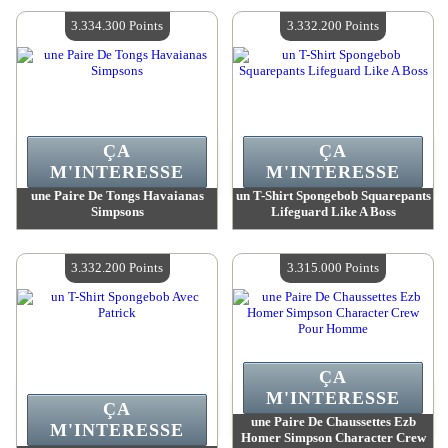
Quantité Disponible :
4
Quantité Disponible :
4
3.334.300 Points
3.332.200 Points
ÇA
ÇA
M'INTERESSE
M'INTERESSE
une Paire De Tongs Havaianas
un T-Shirt Spongebob Squarepants
Simpsons
Lifeguard Like A Boss
Valeur :
3 334 300 Points
Valeur :
3 332 200 Points
Quantité Disponible :
4
Quantité Disponible :
4
3.332.200 Points
3.315.000 Points
ÇA
M'INTERESSE
ÇA
une Paire De Chaussettes Ezb
M'INTERESSE
Homer Simpson Character Crew