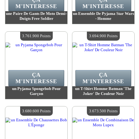
M'INTERESSE
M'INTERESSE
une Paire De Gants De Moto Demi-
un Ensemble De Pyjama Star Wars
Doigts Free Soldier
- Homme
Valeur :
3 764 900 Points
Valeur :
3 761 900 Points
Quantité Disponible :
4
Quantité Disponible :
4
3.761.900 Points
3.694.900 Points
ÇA
ÇA
M'INTERESSE
M'INTERESSE
un Pyjama Spongebob Pour
un T-Shirt Homme Batman 'The
Garçon
Joker' De Couleur Noir
Valeur :
3 761 900 Points
Valeur :
3 694 900 Points
Quantité Disponible :
4
Quantité Disponible :
4
3.680.600 Points
3.673.500 Points