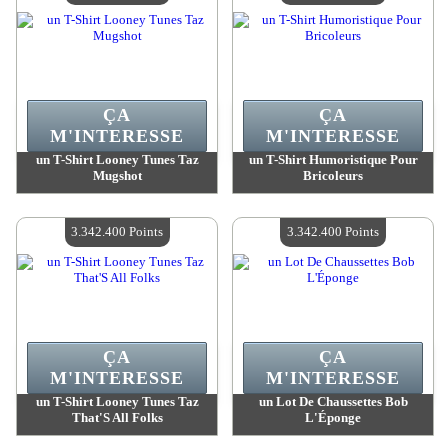
ÇA
ÇA
M'INTERESSE
M'INTERESSE
un T-Shirt Looney Tunes Taz
un T-Shirt Humoristique Pour
Mugshot
Bricoleurs
Valeur :
3 342 400 Points
Valeur :
3 342 400 Points
Quantité Disponible :
4
Quantité Disponible :
4
3.342.400 Points
3.342.400 Points
ÇA
ÇA
M'INTERESSE
M'INTERESSE
un T-Shirt Looney Tunes Taz
un Lot De Chaussettes Bob
That'S All Folks
L'Éponge
Valeur :
3 342 400 Points
Valeur :
3 342 400 Points