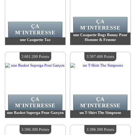
ÇA
ÇA
M'INTERESSE
M'INTERESSE
une Casquette Bugs Bunny Pour
une Casquette Taz
Homme & Femme
Valeur :
3 617 700 Points
Valeur :
3 617 700 Points
Quantité Disponible :
4
Quantité Disponible :
4
3.601.200 Points
3.597.400 Points
ÇA
ÇA
M'INTERESSE
M'INTERESSE
une Basket Superga Pour Garçon
un T-Shirt The Simpsons
Valeur :
3 601 200 Points
Valeur :
3 597 400 Points
Quantité Disponible :
4
Quantité Disponible :
4
3.596.300 Points
3.596.300 Points