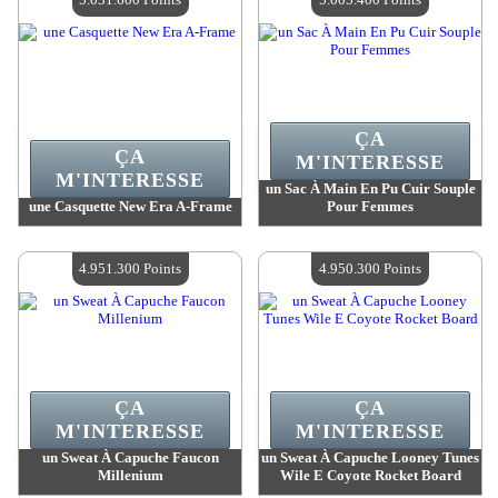
ÇA
ÇA
M'INTERESSE
M'INTERESSE
un Sac À Main En Pu Cuir Souple
une Casquette New Era A-Frame
Pour Femmes
Valeur :
5 031 600 Points
Valeur :
5 005 400 Points
Quantité Disponible :
4
Quantité Disponible :
4
4.951.300 Points
4.950.300 Points
ÇA
ÇA
M'INTERESSE
M'INTERESSE
un Sweat À Capuche Faucon
un Sweat À Capuche Looney Tunes
Millenium
Wile E Coyote Rocket Board