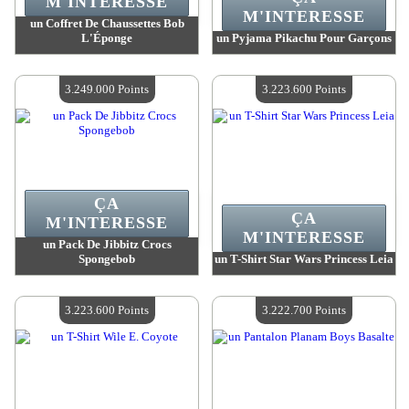
M'INTERESSE
M'INTERESSE
un Coffret De Chaussettes Bob
L'Éponge
un Pyjama Pikachu Pour Garçons
Valeur :
3 257 100 Points
Valeur :
3 254 000 Points
Quantité Disponible :
4
Quantité Disponible :
4
3.249.000 Points
3.223.600 Points
ÇA
ÇA
M'INTERESSE
M'INTERESSE
un Pack De Jibbitz Crocs
Spongebob
un T-Shirt Star Wars Princess Leia
Valeur :
3 249 000 Points
Valeur :
3 223 600 Points
Quantité Disponible :
4
Quantité Disponible :
4
3.223.600 Points
3.222.700 Points