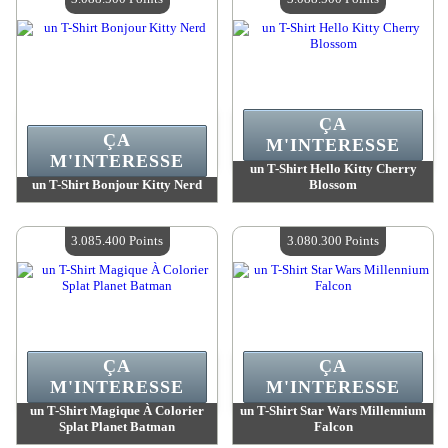
ÇA
ÇA
M'INTERESSE
M'INTERESSE
un T-Shirt Hello Kitty Cherry
un T-Shirt Bonjour Kitty Nerd
Blossom
Valeur :
3 088 500 Points
Valeur :
3 088 500 Points
Quantité Disponible :
4
Quantité Disponible :
4
3.085.400 Points
3.080.300 Points
ÇA
ÇA
M'INTERESSE
M'INTERESSE
un T-Shirt Magique À Colorier
un T-Shirt Star Wars Millennium
Splat Planet Batman
Falcon