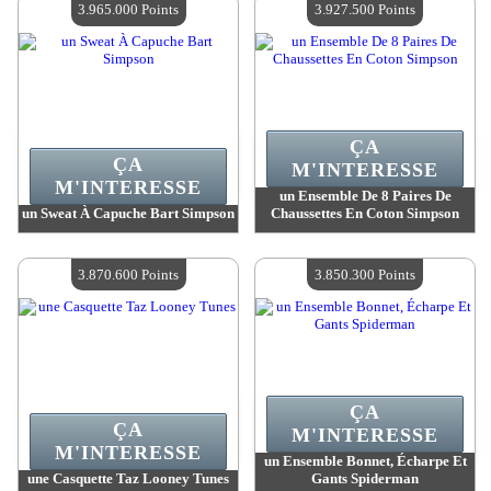
3.965.000 Points
3.927.500 Points
ÇA
ÇA
M'INTERESSE
M'INTERESSE
un Ensemble De 8 Paires De
un Sweat À Capuche Bart Simpson
Chaussettes En Coton Simpson
Valeur :
3 965 000 Points
Valeur :
3 927 500 Points
Quantité Disponible :
4
Quantité Disponible :
4
3.870.600 Points
3.850.300 Points
ÇA
ÇA
M'INTERESSE
M'INTERESSE
un Ensemble Bonnet, Écharpe Et
une Casquette Taz Looney Tunes
Gants Spiderman