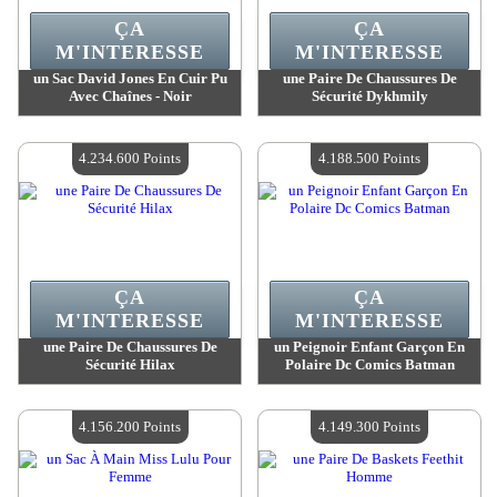
ÇA
ÇA
M'INTERESSE
M'INTERESSE
un Sac David Jones En Cuir Pu
une Paire De Chaussures De
Avec Chaînes - Noir
Sécurité Dykhmily
Valeur :
4 262 500 Points
Valeur :
4 234 600 Points
Quantité Disponible :
4
Quantité Disponible :
4
4.234.600 Points
4.188.500 Points
ÇA
ÇA
M'INTERESSE
M'INTERESSE
une Paire De Chaussures De
un Peignoir Enfant Garçon En
Sécurité Hilax
Polaire Dc Comics Batman
Valeur :
4 234 600 Points
Valeur :
4 188 500 Points
Quantité Disponible :
4
Quantité Disponible :
4
4.156.200 Points
4.149.300 Points