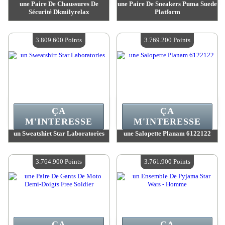
une Paire De Chaussures De
une Paire De Sneakers Puma Suede
Sécurité Dkmilyrelax
Platform
Valeur :
3 814 900 Points
Valeur :
3 811 900 Points
Quantité Disponible :
4
Quantité Disponible :
4
3.809.600 Points
3.769.200 Points
ÇA
ÇA
M'INTERESSE
M'INTERESSE
un Sweatshirt Star Laboratories
une Salopette Planam 6122122
Valeur :
3 809 600 Points
Valeur :
3 769 200 Points
Quantité Disponible :
4
Quantité Disponible :
4
3.764.900 Points
3.761.900 Points
ÇA
ÇA