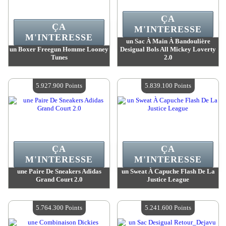
ÇA
ÇA
M'INTERESSE
M'INTERESSE
un Sac À Main À Bandoulière
un Boxer Freegun Homme Looney
Desigual Bols All Mickey Loverty
Tunes
2.0
Valeur :
6 043 300 Points
Valeur :
5 968 900 Points
Quantité Disponible :
4
Quantité Disponible :
4
5.927.900 Points
5.839.100 Points
ÇA
ÇA
M'INTERESSE
M'INTERESSE
une Paire De Sneakers Adidas
un Sweat À Capuche Flash De La
Grand Court 2.0
Justice League
Valeur :
5 927 900 Points
Valeur :
5 839 100 Points
Quantité Disponible :
4
Quantité Disponible :
4
5.764.300 Points
5.241.600 Points