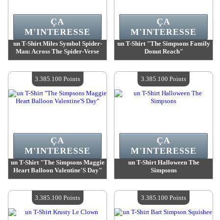
ÇA
ÇA
M'INTERESSE
M'INTERESSE
un T-Shirt Miles Symbol Spider-
un T-Shirt "The Simpsons Family
Man: Across The Spider-Verse
Donut Reach"
Valeur :
3 385 100 Points
Valeur :
3 385 100 Points
Quantité Disponible :
4
Quantité Disponible :
4
3.385.100 Points
3.385.100 Points
ÇA
ÇA
M'INTERESSE
M'INTERESSE
un T-Shirt "The Simpsons Maggie
un T-Shirt Halloween The
Heart Balloon Valentine'S Day"
Simpsons
Valeur :
3 385 100 Points
Valeur :
3 385 100 Points
Quantité Disponible :
4
Quantité Disponible :
4
3.385.100 Points
3.385.100 Points