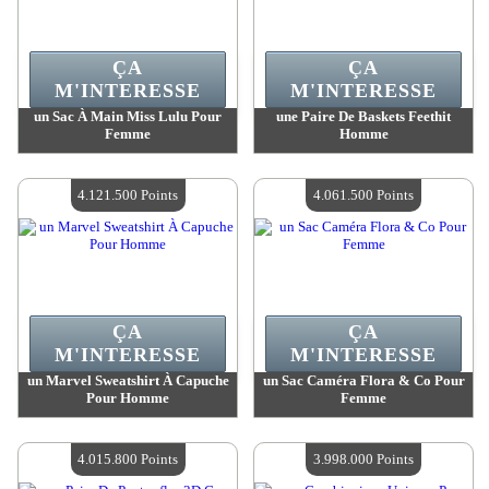
ÇA
ÇA
M'INTERESSE
M'INTERESSE
un Sac À Main Miss Lulu Pour
une Paire De Baskets Feethit
Femme
Homme
Valeur :
4 156 200 Points
Valeur :
4 149 300 Points
Quantité Disponible :
4
Quantité Disponible :
4
4.121.500 Points
4.061.500 Points
ÇA
ÇA
M'INTERESSE
M'INTERESSE
un Marvel Sweatshirt À Capuche
un Sac Caméra Flora & Co Pour
Pour Homme
Femme
Valeur :
4 121 500 Points
Valeur :
4 061 500 Points
Quantité Disponible :
4
Quantité Disponible :
4
4.015.800 Points
3.998.000 Points