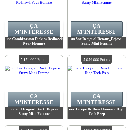
ÇA
ÇA
M'INTERESSE
M'INTERESSE
une Combinaison Dickies Redhawk
un Sac Desigual Retour_Dejavu
Pour Homme
Sumy Mini Femme
Valeur :
5 764 300 Points
Valeur :
5 241 600 Points
Quantité Disponible :
4
Quantité Disponible :
4
5.174.600 Points
5.056.000 Points
ÇA
ÇA
M'INTERESSE
M'INTERESSE
un Sac Desigual Back_Dejavu
une Casquette Boss Hommes High
Sumy Mini Femme
Tech Prep
Valeur :
5 174 600 Points
Valeur :
5 056 000 Points
Quantité Disponible :
4
Quantité Disponible :
4
5.031.600 Points
5.005.400 Points