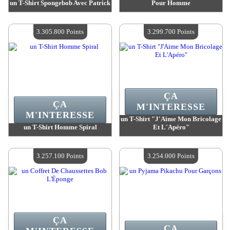
un T-Shirt Spongebob Avec Patrick
Pour Homme
Valeur :
3 332 200 Points
Valeur :
3 315 000 Points
Quantité Disponible :
4
Quantité Disponible :
4
3.305.800 Points
3.299.700 Points
ÇA
ÇA
M'INTERESSE
M'INTERESSE
un T-Shirt "J'Aime Mon Bricolage
un T-Shirt Homme Spiral
Et L'Apéro"
Valeur :
3 305 800 Points
Valeur :
3 299 700 Points
Quantité Disponible :
4
Quantité Disponible :
4
3.257.100 Points
3.254.000 Points
ÇA
ÇA