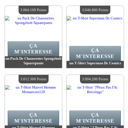
Valeur :
3 085 400 Points
Valeur :
3 080 300 Points
Quantité Disponible :
4
Quantité Disponible :
4
3.064.100 Points
3.046.800 Points
ÇA
ÇA
M'INTERESSE
M'INTERESSE
un Pack De Chaussettes Spongebob
Squarepants
un T-Shirt Superman Dc Comics
Valeur :
3 064 100 Points
Valeur :
3 046 800 Points
Quantité Disponible :
4
Quantité Disponible :
4
3.012.300 Points
3.004.200 Points
ÇA
ÇA
M'INTERESSE
M'INTERESSE
un T-Shirt Marvel Homme
un T-Shirt "J'Peux Pas J'Ai