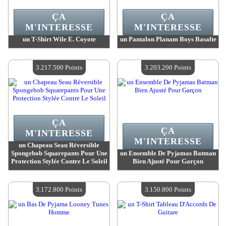
ÇA
ÇA
M'INTERESSE
M'INTERESSE
un T-Shirt Wile E. Coyote
un Pantalon Planam Boys Basalte
Valeur :
3 223 600 Points
Valeur :
3 222 700 Points
Quantité Disponible :
4
Quantité Disponible :
4
3.217.500 Points
3.203.200 Points
ÇA
ÇA
M'INTERESSE
M'INTERESSE
un Chapeau Seau Réversible
Spongebob Squarepants Pour Une
un Ensemble De Pyjamas Batman
Protection Stylée Contre Le Soleil
Bien Ajusté Pour Garçon
Valeur :
3 217 500 Points
Valeur :
3 203 200 Points
Quantité Disponible :
4
Quantité Disponible :
4
3.172.800 Points
3.150.800 Points