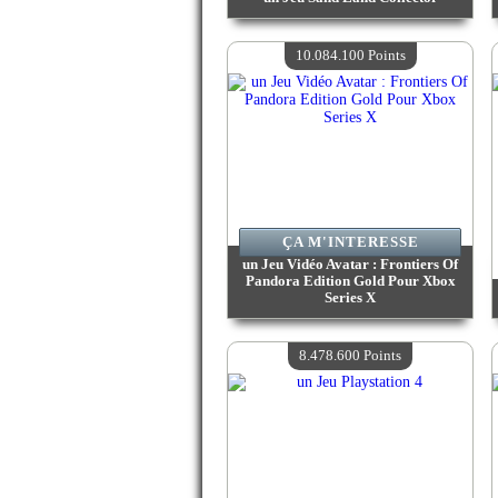
Valeur :
12 711 200 Points
Quantité Disponible :
4
10.084.100 Points
ÇA M'INTERESSE
un Jeu Vidéo Avatar : Frontiers Of
Pandora Edition Gold Pour Xbox
Series X
Valeur :
10 084 100 Points
Quantité Disponible :
4
8.478.600 Points