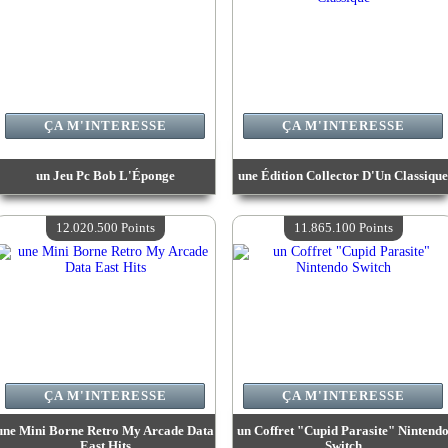
ÇA M'INTERESSE
ÇA M'INTERESSE
un Jeu Pc Bob L'Éponge
une Édition Collector D'Un Classique
Valeur :
14 974 700 Points
Valeur :
13 469 500 Points
Quantité Disponible :
4
Quantité Disponible :
4
12.020.500 Points
11.865.100 Points
ÇA M'INTERESSE
ÇA M'INTERESSE
une Mini Borne Retro My Arcade Data
un Coffret "Cupid Parasite" Nintend
East Hits
Switch