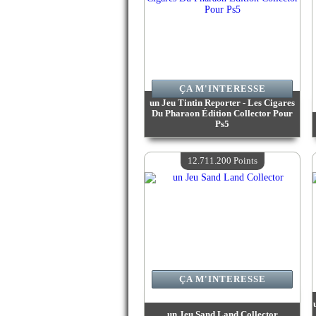
ÇA M'INTERESSE
un Jeu Tintin Reporter - Les Cigares
Du Pharaon Édition Collector Pour
Ps5
Valeur :
16 856 000 Points
Quantité Disponible :
4
12.711.200 Points
ÇA M'INTERESSE
un Jeu Sand Land Collector