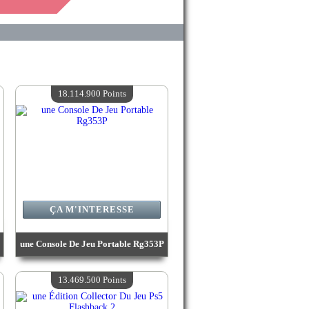
18.114.900 Points
ÇA M'INTERESSE
une Console De Jeu Portable Rg353P
Valeur :
18 114 900 Points
Quantité Disponible :
4
13.469.500 Points