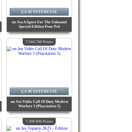
ÇA M'INTERESSE
un Jeu A Space For The Unbound
Special Edition Pour Ps4
Valeur :
7 632 500 Points
Quantité Disponible :
4
7.544.700 Points
ÇA M'INTERESSE
un Jeu Vidéo Call Of Duty Modern
Warfare 3 (Playstation 5)
Valeur :
7 544 700 Points
Quantité Disponible :
4
7.208.900 Points