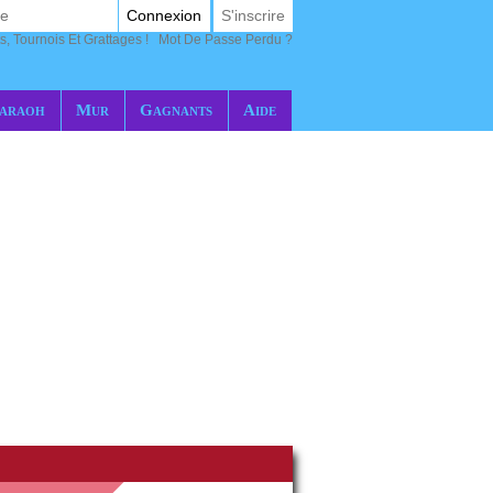
Connexion
S'inscrire
s, Tournois Et Grattages !
Mot De Passe Perdu ?
araoh
Mur
Gagnants
Aide