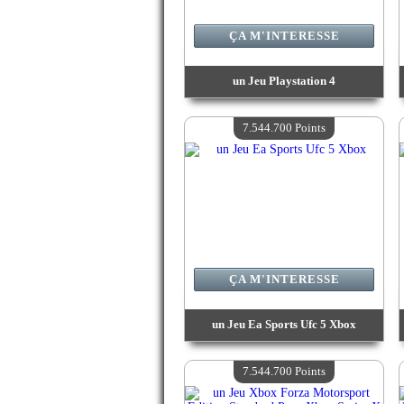
ÇA M'INTERESSE
un Jeu Playstation 4
Valeur :
8 478 600 Points
Quantité Disponible :
4
7.544.700 Points
ÇA M'INTERESSE
un Jeu Ea Sports Ufc 5 Xbox
Valeur :
7 544 700 Points
Quantité Disponible :
4
7.544.700 Points