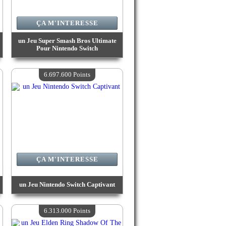
ÇA M'INTERESSE
un Jeu Super Smash Bros Ultimate
Pour Nintendo Switch
Valeur :
6 729 500 Points
Quantité Disponible :
4
6.697.600 Points
ÇA M'INTERESSE
un Jeu Nintendo Switch Captivant
Valeur :
6 697 600 Points
Quantité Disponible :
4
6.313.000 Points