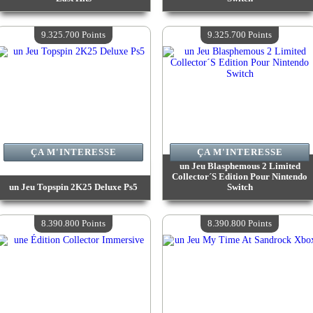
Valeur :
12 020 500 Points
Valeur :
11 865 100 Points
Quantité Disponible :
4
Quantité Disponible :
4
9.325.700 Points
9.325.700 Points
ÇA M'INTERESSE
ÇA M'INTERESSE
un Jeu Blasphemous 2 Limited
Collector´S Edition Pour Nintendo
un Jeu Topspin 2K25 Deluxe Ps5
Switch
Valeur :
9 325 700 Points
Valeur :
9 325 700 Points
Quantité Disponible :
4
Quantité Disponible :
4
8.390.800 Points
8.390.800 Points