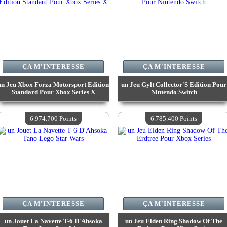
ÇA M'INTERESSE
ÇA M'INTERESSE
un Jeu Xbox Forza Motorsport Edition
un Jeu Gylt Collector'S Edition Pour
Standard Pour Xbox Series X
Nintendo Switch
Valeur :
7 544 700 Points
Valeur :
7 208 900 Points
Quantité Disponible :
4
Quantité Disponible :
4
6.974.700 Points
6.785.400 Points
ÇA M'INTERESSE
ÇA M'INTERESSE
un Jouet La Navette T-6 D'Ahsoka
un Jeu Elden Ring Shadow Of The