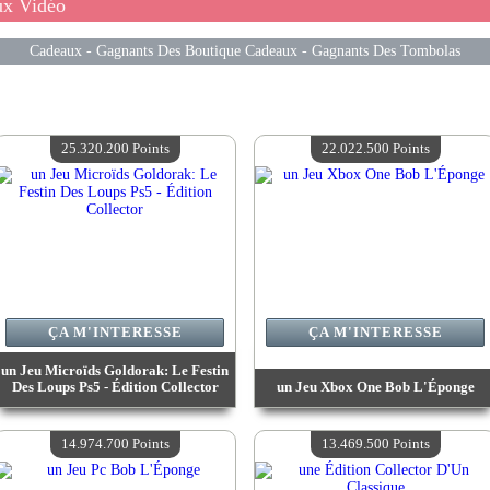
ux Vidéo
Cadeaux
-
Gagnants Des Boutique Cadeaux
-
Gagnants Des Tombolas
25.320.200 Points
22.022.500 Points
ÇA M'INTERESSE
ÇA M'INTERESSE
un Jeu Microïds Goldorak: Le Festin
Des Loups Ps5 - Édition Collector
un Jeu Xbox One Bob L'Éponge
Valeur :
25 320 200 Points
Valeur :
22 022 500 Points
Quantité Disponible :
4
Quantité Disponible :
4
14.974.700 Points
13.469.500 Points