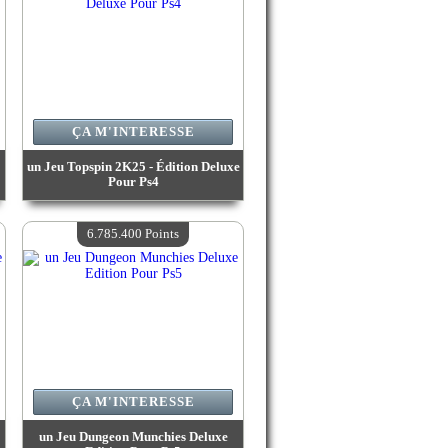
ÇA M'INTERESSE
un Jeu Topspin 2K25 - Édition Deluxe
Pour Ps4
Valeur :
7 208 900 Points
Quantité Disponible :
4
6.785.400 Points
ÇA M'INTERESSE
un Jeu Dungeon Munchies Deluxe