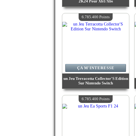
2K24 Pour Xb1/Xbs
Valeur :
7 121 200 Points
Quantité Disponible :
4
6.785.400 Points
ÇA M'INTERESSE
un Jeu Terracotta Collector'S Edition
Sur Nintendo Switch
Valeur :
6 785 400 Points
Quantité Disponible :
4
6.785.400 Points