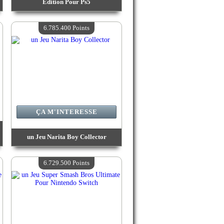
Edition Pour Ps5
Valeur :
6 785 400 Points
Quantité Disponible :
4
6.785.400 Points
ÇA M'INTERESSE
un Jeu Narita Boy Collector
Valeur :
6 785 400 Points
Quantité Disponible :
4
6.729.500 Points