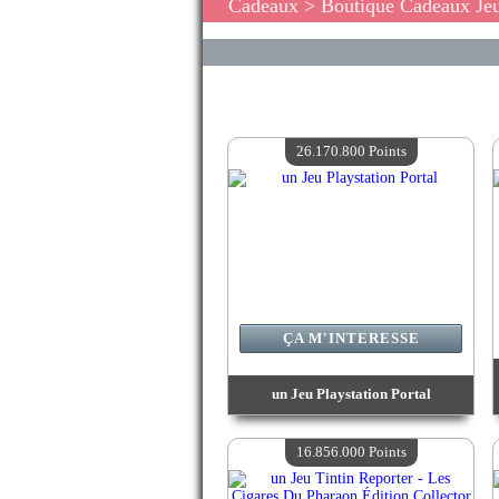
Cadeaux
> Boutique Cadeaux Je
26.170.800 Points
ÇA M'INTERESSE
un Jeu Playstation Portal
Valeur :
26 170 800 Points
Quantité Disponible :
4
16.856.000 Points