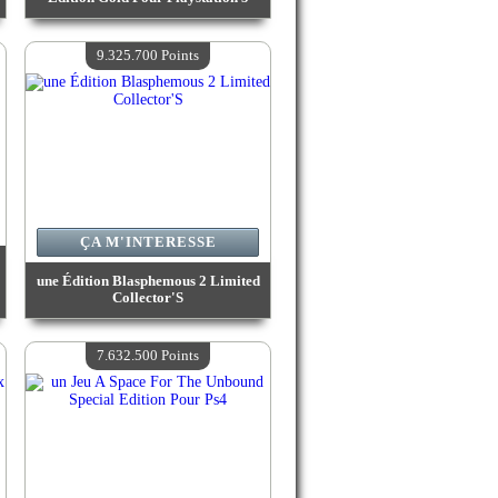
Valeur :
11 018 000 Points
Quantité Disponible :
4
9.325.700 Points
ÇA M'INTERESSE
une Édition Blasphemous 2 Limited
Collector'S
Valeur :
9 325 700 Points
Quantité Disponible :
4
7.632.500 Points