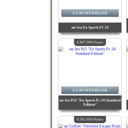
ÇA M'INTERESSE
un Jeu Ea Sports F1 24
Valeur :
6 785 400 Points
Quantité Disponible :
4
6.697.600 Points
ÇA M'INTERESSE
un Jeu Ps5 "Ea Sports Fc 24 Standard
Edition"
Valeur :
6 697 600 Points
Quantité Disponible :
4
6.362.800 Points