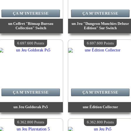
ÇA M'INTERESSE
ÇA M'INTERESSE
un Coffret "Bitmap Bureau
un Jeu "Dungeon Munchies Deluxe
Collection" Switch
Edition" Sur Switch
Valeur :
6 785 400 Points
Valeur :
6 785 400 Points
Quantité Disponible :
4
Quantité Disponible :
4
6.697.600 Points
6.697.600 Points
ÇA M'INTERESSE
ÇA M'INTERESSE
un Jeu Goldorak Ps5
une Édition Collector
Valeur :
6 697 600 Points
Valeur :
6 697 600 Points
Quantité Disponible :
4
Quantité Disponible :
4
6.362.800 Points
6.362.800 Points