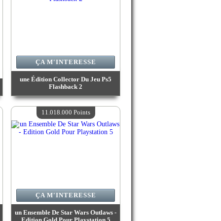
ÇA M'INTERESSE
une Édition Collector Du Jeu Ps5
Flashback 2
Valeur :
13 469 500 Points
Quantité Disponible :
4
11.018.000 Points
ÇA M'INTERESSE
o
un Ensemble De Star Wars Outlaws -
Edition Gold Pour Playstation 5