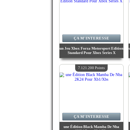
ÇA M'INTERESSE
un Jeu Xbox Forza Motorsport Edition
Standard Pour Xbox Series X
Valeur :
7 544 700 Points
Quantité Disponible :
4
7.121.200 Points
ÇA M'INTERESSE
une Édition Black Mamba De Nba