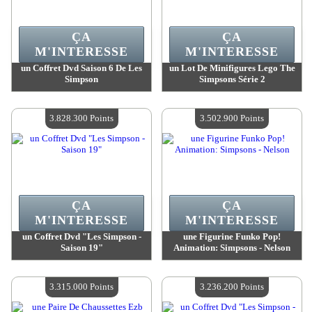
ÇA
ÇA
M'INTERESSE
M'INTERESSE
un Coffret Dvd Saison 6 De Les
un Lot De Minifigures Lego The
Simpson
Simpsons Série 2
Valeur :
5 258 900 Points
Valeur :
3 931 500 Points
Quantité Disponible :
4
Quantité Disponible :
4
3.828.300 Points
3.502.900 Points
ÇA
ÇA
M'INTERESSE
M'INTERESSE
un Coffret Dvd "Les Simpson -
une Figurine Funko Pop!
Saison 19"
Animation: Simpsons - Nelson
Valeur :
3 828 300 Points
Valeur :
3 502 900 Points
Quantité Disponible :
4
Quantité Disponible :
4
3.315.000 Points
3.236.200 Points