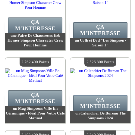
ÇA
ÇA
M'INTERESSE
M'INTERESSE
une Paire De Chaussettes Ezb
Homer Simpson Character Crew
un Coffret Dvd "Les Simpson -
Pour Homme
Saison 1"
Valeur :
3 315 000 Points
Valeur :
3 236 200 Points
Quantité Disponible :
4
Quantité Disponible :
4
2.762.400 Points
2.526.800 Points
ÇA
ÇA
M'INTERESSE
M'INTERESSE
un Mug Simpsons Ville En
Céramique - Idéal Pour Votre Café
un Calendrier De Bureau The
Matinal
Simpsons 2024
Valeur :
2 762 400 Points
Valeur :
2 526 800 Points
Quantité Disponible :
4
Quantité Disponible :
4
2.403.400 Points
2.340.900 Points