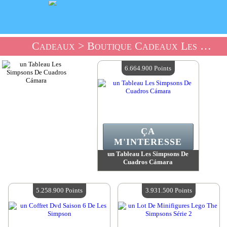
Cadeaux
> Boutique Cadeaux Les Simpsons
6.664.900 Points
ÇA
M'INTERESSE
un Tableau Les Simpsons De
Cuadros Cámara
Valeur :
6 664 900 Points
Quantité Disponible :
4
5.258.900 Points
3.931.500 Points