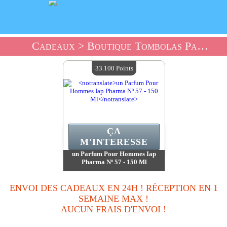
Cadeaux
> Boutique Tombolas Parfums Et Beauté
33.100 Points
ÇA
M'INTERESSE
un Parfum Pour Hommes Iap
Pharma Nº 57 - 150 Ml
Valeur :
33 100 Points
Quantité Disponible :
1
ENVOI DES CADEAUX EN 24H ! RÉCEPTION EN 1
Date de Fin :
22/08/2026 23:59:59
SEMAINE MAX !
AUCUN FRAIS D'ENVOI !