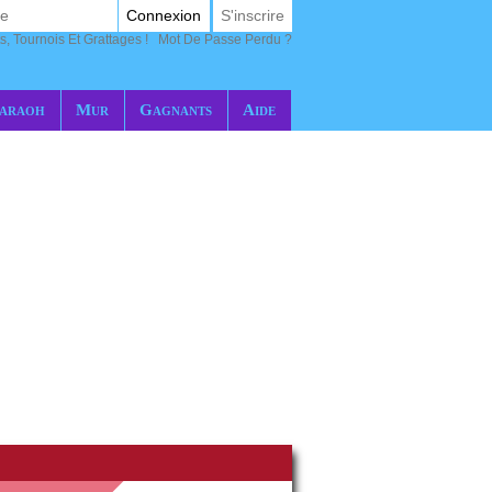
Connexion
S'inscrire
s, Tournois Et Grattages !
Mot De Passe Perdu ?
araoh
Mur
Gagnants
Aide