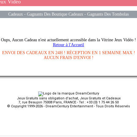
eux Vidéo
Cadeaux
-
Gagnants Des Boutique Cadeaux
-
Gagnants Des Tombolas
Oups, Aucun Cadeau n'est actuellement accessible dans la Vitrine Jeux Vidéo !
Retour à l'Accueil
ENVOI DES CADEAUX EN 24H ! RÉCEPTION EN 1 SEMAINE MAX !
AUCUN FRAIS D'ENVOI !
Jeux Gratuits sans obligation d'achat, Jeux Gratuits et Cadeaux
7, rue Beaujon 75008 Paris, FRANCE - Tel : +33 (0) 1 75 44 26 50
© Copyright 1999-2026 - DreamCentury Entertainment - Tous Droits Réservés