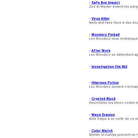
-
Safe Box Impact
Zoé et Wynter évitent les piè
-
Virus Killer
Nelly doit faire face à des vi
-
Wonderz Pinball
Les Wonderz vous embarquent 
-
After Work
Les Wonderz se détendent apr
-
Investigation File 862
-
Hilarious Potion
Les Wonderz doivent s'échapp
-
Crypted Block
Assemblez les blocs codés en 
-
Maze Evasion
Aide Dalya à se sortir de ce 
-
Color Match
Wynter et Dahlya prenent un