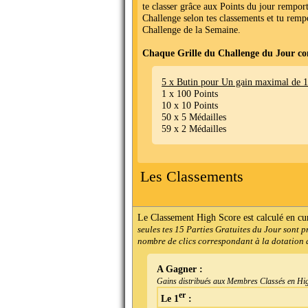
te classer grâce aux Points du jour remport
Challenge selon tes classements et tu remp
Challenge de la Semaine.
Chaque Grille du Challenge du Jour co
5 x Butin pour Un gain maximal de 
1 x 100 Points
10 x 10 Points
50 x 5 Médailles
59 x 2 Médailles
Les Classements
Le Classement High Score est calculé en cu
seules tes 15 Parties Gratuites du Jour sont 
nombre de clics correspondant à la dotation d
A Gagner :
Gains distribués aux Membres Classés en Hig
er
Le 1
: