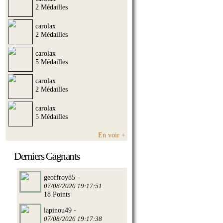
2 Médailles
carolax
2 Médailles
carolax
5 Médailles
carolax
2 Médailles
carolax
5 Médailles
En voir +
Derniers Gagnants
geoffroy85 -
07/08/2026 19:17:51
18 Points
lapinou49 -
07/08/2026 19:17:38