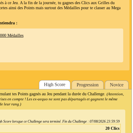
és à ce Jeu. A la fin de la journée, tu gagnes des Clics aux Grilles du
ortes ainsi des Points mais surtout des Médailles pour te classer au Mega
ntiendra :
1000 Médailles
High Score
Progression
Novice
mulant tes Points gagnés au Jeu pendant la durée du Challenge.
(Attention,
prises en compte ! Les ex-aequo ne sont pas départagés et gagnent le même
e leur rang.)
h Score lorsque ce Challenge sera terminé. Fin du Challenge :
07/08/2026 23:59:59
20 Clics