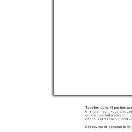
Tous les jours, 15 parties gra
Une fois inscrit, vous dispos
qui s'ajouteront à votre com
cadeaux et du cash quand vous
Découvrez ci-dessous la list