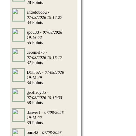
28 Points
antodoudou -
07/08/2026 19:17:27
34 Points
spou88 -
07/08/2026
19:16:52
55 Points
cecemel75 -
07/08/2026 19:16:17
32 Points
DGTSA -
07/08/2026
19:15:49
34 Points
geoffroy85 -
07/08/2026 19:15:35
58 Points
danver1 -
07/08/2026
19:15:22
39 Points
ours42 -
07/08/2026