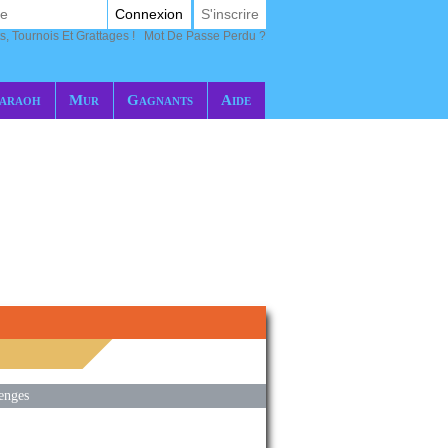
Connexion
S'inscrire
s, Tournois Et Grattages !
Mot De Passe Perdu ?
araoh
Mur
Gagnants
Aide
enges