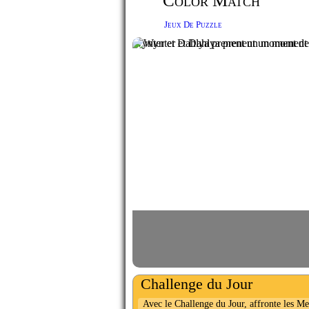
Color Match
Jeux De Puzzle
Wynter et Dahlya prenent un moment de 
Challenge du Jour
Avec le Challenge du Jour, affronte les M