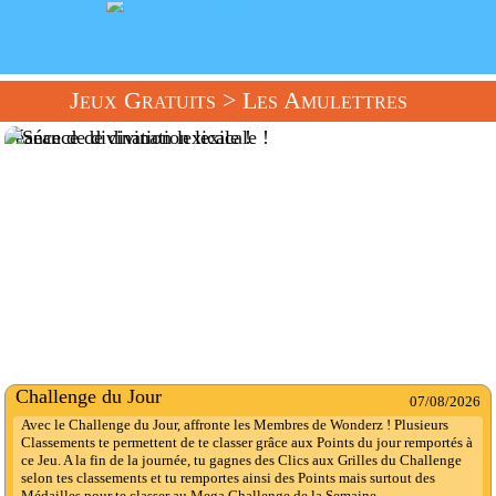
Jeux Gratuits
> Les Amulettres
Séance de divination lexicale !
Challenge du Jour
07/08/2026
Avec le Challenge du Jour, affronte les Membres de Wonderz ! Plusieurs
Classements te permettent de te classer grâce aux Points du jour remportés à
ce Jeu. A la fin de la journée, tu gagnes des Clics aux Grilles du Challenge
selon tes classements et tu remportes ainsi des Points mais surtout des
Médailles pour te classer au Mega Challenge de la Semaine.