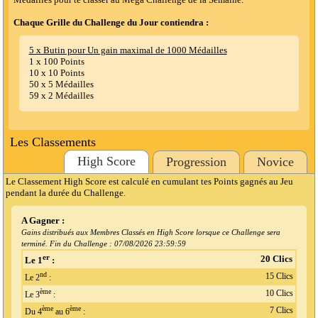
Chaque Grille du Challenge du Jour contiendra :
5 x Butin pour Un gain maximal de 1000 Médailles
1 x 100 Points
10 x 10 Points
50 x 5 Médailles
59 x 2 Médailles
Les Classements
High Score
Progression
Novice
Le Classement High Score est calculé en cumulant tes Points gagnés au Jeu
pendant la durée du Challenge.
A Gagner :
Gains distribués aux Membres Classés en High Score lorsque ce Challenge sera
terminé. Fin du Challenge :
07/08/2026 23:59:59
er
20 Clics
Le 1
:
nd
15 Clics
Le 2
:
ème
10 Clics
Le 3
:
ème
ème
7 Clics
Du 4
au 6
: