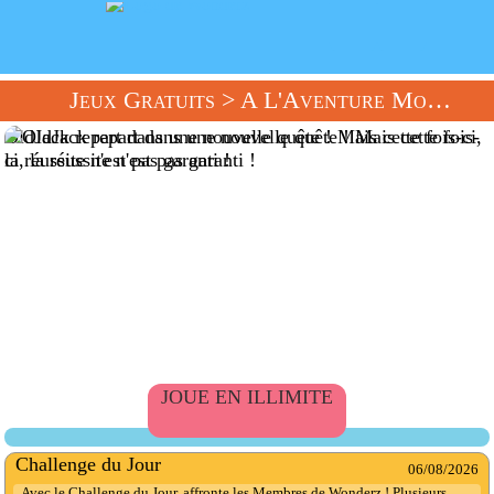
Jeux Gratuits
> A L'Aventure Moussaillon
OldJack repart dans une nouvelle quête ! Mais cette fois-ci,
la réussite n'est pas garanti !
JOUE EN ILLIMITE
Challenge du Jour
06/08/2026
Avec le Challenge du Jour, affronte les Membres de Wonderz ! Plusieurs