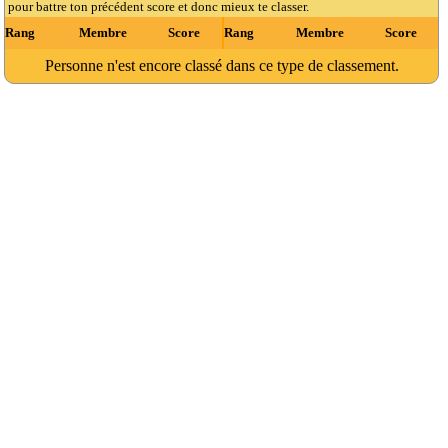
pour battre ton précédent score et donc mieux te classer.
Rang
Membre
Score
Rang
Membre
Score
Personne n'est encore classé dans ce type de classement.