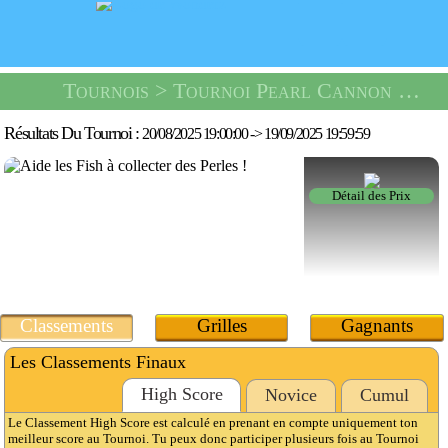
Tournois
> Tournoi Pearl Cannon -
Un 
Résultats Du Tournoi :
20/08/2025 19:00:00
->
19/09/2025 19:59:59
Détail des Prix
Classements
Grilles
Gagnants
Les Classements Finaux
High Score
Novice
Cumul
Le Classement High Score est calculé en prenant en compte uniquement ton
meilleur score au Tournoi. Tu peux donc participer plusieurs fois au Tournoi