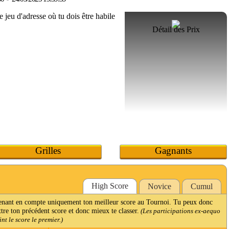
Détail des Prix
Grilles
Gagnants
High Score
Novice
Cumul
renant en compte uniquement ton meilleur score au Tournoi. Tu peux donc
ttre ton précédent score et donc mieux te classer.
(Les participations ex-aequo
t le score le premier.)