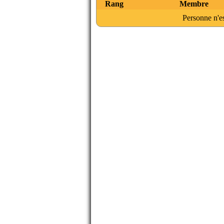
Rang
Membre
Personne n'es