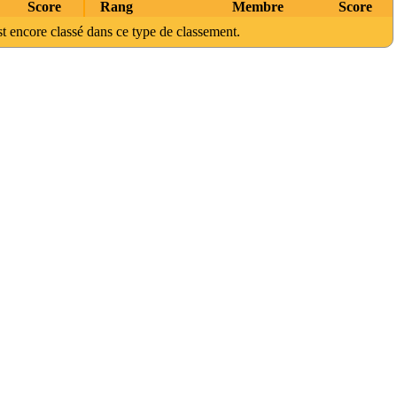
Score
Rang
Membre
Score
t encore classé dans ce type de classement.