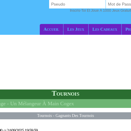
Inscris-Toi Et Joue À 1000 Jeux Gratuit
Accueil
Les Jeux
Les Cadeaux
Ph
Tournois
nge -
Un Mélangeur À Main Cogex
Tournois
-
Gagnants Des Tournois
00
->
24/09/2025 19:59:59