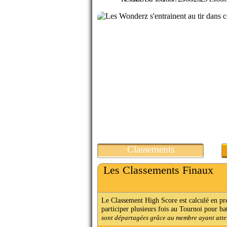
Classements
Les Classements Finaux
Le Classement High Score est calculé en p
participer plusieurs fois au Tournoi pour ba
sont départagées grâce au membre ayant attein