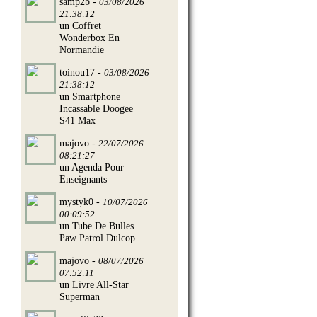
samp2b -
03/08/2026
21:38:12
un Coffret
Wonderbox En
Normandie
toinou17 -
03/08/2026
21:38:12
un Smartphone
Incassable Doogee
S41 Max
majovo -
22/07/2026
08:21:27
un Agenda Pour
Enseignants
mystyk0 -
10/07/2026
00:09:52
un Tube De Bulles
Paw Patrol Dulcop
majovo -
08/07/2026
07:52:11
un Livre All-Star
Superman