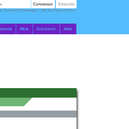
Connexion
S'inscrire
s, Tournois Et Grattages !
Mot De Passe Perdu ?
araoh
Mur
Gagnants
Aide