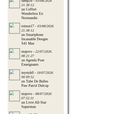
samp2b -
03/08/2026
21:38:12
un Coffret
Wonderbox En
Normandie
toinou17 -
03/08/2026
21:38:12
un Smartphone
Incassable Doogee
S41 Max
majovo -
22/07/2026
08:21:27
un Agenda Pour
Enseignants
mystyk0 -
10/07/2026
00:09:52
un Tube De Bulles
Paw Patrol Dulcop
majovo -
08/07/2026
07:52:11
un Livre All-Star
Superman