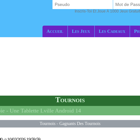
Inscris-Toi Et Joue À 1000 Jeux Gratuit
Accueil
Les Jeux
Les Cadeaux
Ph
Tournois
ie -
Une Tablette Lville Android 14
Tournois
-
Gagnants Des Tournois
00
->
10/03/2026 19:59:59