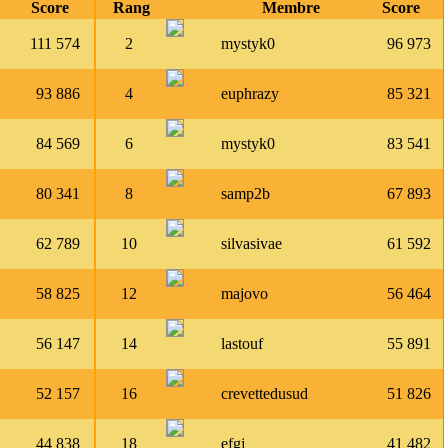
Score
Rang
Membre
Score
111 574
2
mystyk0
96 973
93 886
4
euphrazy
85 321
84 569
6
mystyk0
83 541
80 341
8
samp2b
67 893
62 789
10
silvasivae
61 592
58 825
12
majovo
56 464
56 147
14
lastouf
55 891
52 157
16
crevettedusud
51 826
44 838
18
efgj
41 482