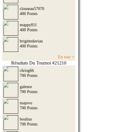
clouseau57070
400 Points
mappy811
400 Points
brigittedaviau
400 Points
En voir +
Résultats Du Tournoi #21210
chrisg66
700 Points
galenor
700 Points
majovo
700 Points
boulius
700 Points