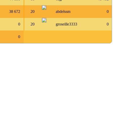
38 672
20
abdelssm
0
0
20
groseille3333
0
0