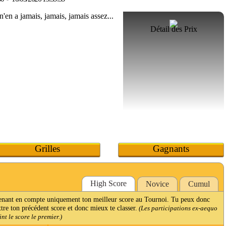
Détail des Prix
Grilles
Gagnants
High Score
Novice
Cumul
renant en compte uniquement ton meilleur score au Tournoi. Tu peux donc
ttre ton précédent score et donc mieux te classer.
(Les participations ex-aequo
t le score le premier.)