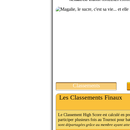
Classements
Les Classements Finaux
Le Classement High Score est calculé en p
participer plusieurs fois au Tournoi pour ba
sont départagées grâce au membre ayant attein