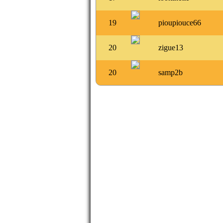
19
pioupiouce66
20
zigue13
20
samp2b