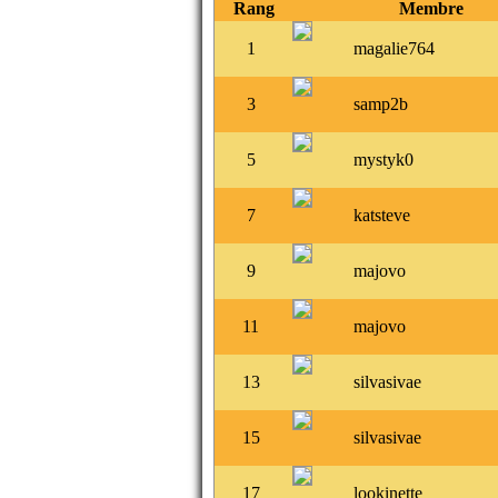
Rang
Membre
1
magalie764
3
samp2b
5
mystyk0
7
katsteve
9
majovo
11
majovo
13
silvasivae
15
silvasivae
17
lookinette