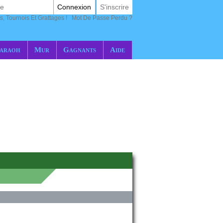
Connexion
S'inscrire
s, Tournois Et Grattages !
Mot De Passe Perdu ?
araoh
Mur
Gagnants
Aide