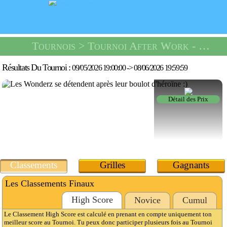
Tournois
> Tournoi After Work -
Un En
Résultats Du Tournoi :
09/05/2026 19:00:00
->
08/06/2026 19:59:59
Détail des Prix
Classements
Grilles
Gagnants
Les Classements Finaux
High Score
Novice
Cumul
Le Classement High Score est calculé en prenant en compte uniquement ton
meilleur score au Tournoi. Tu peux donc participer plusieurs fois au Tournoi