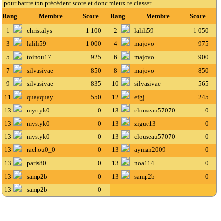
pour battre ton précédent score et donc mieux te classer.
Rang
Membre
Score
Rang
Membre
Score
1
christalys
1 100
2
lalili59
1 050
3
lalili59
1 000
4
majovo
975
5
toinou17
925
6
majovo
900
7
silvasivae
850
8
majovo
850
9
silvasivae
835
10
silvasivae
565
11
quayquay
550
12
efgj
245
13
mystyk0
0
13
clouseau57070
0
13
mystyk0
0
13
zigue13
0
13
mystyk0
0
13
clouseau57070
0
13
rachou0_0
0
13
ayman2009
0
13
paris80
0
13
noa114
0
13
samp2b
0
13
samp2b
0
13
samp2b
0