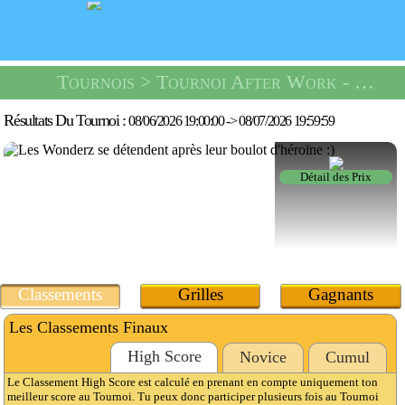
Tournois
> Tournoi After Work -
Un Co
Résultats Du Tournoi :
08/06/2026 19:00:00
->
08/07/2026 19:59:59
Détail des Prix
Classements
Grilles
Gagnants
Les Classements Finaux
High Score
Novice
Cumul
Le Classement High Score est calculé en prenant en compte uniquement ton
meilleur score au Tournoi. Tu peux donc participer plusieurs fois au Tournoi