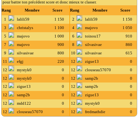
pour battre ton précédent score et donc mieux te classer.
Rang
Membre
Score
Rang
Membre
Score
1
lalili59
1 150
2
lalili59
1 150
3
christalys
1 100
4
majovo
1 050
5
majovo
1 000
6
toinou17
910
7
majovo
900
8
silvasivae
860
9
silvasivae
800
10
silvasivae
615
11
efgj
220
12
zigue13
0
12
mystyk0
0
12
clouseau57070
0
12
mystyk0
0
12
samp2b
0
12
zigue13
0
12
samp2b
0
12
samp2b
0
12
zigue13
0
12
mdd122
0
12
mystyk0
0
12
clouseau57070
0
12
fredmathdie
0