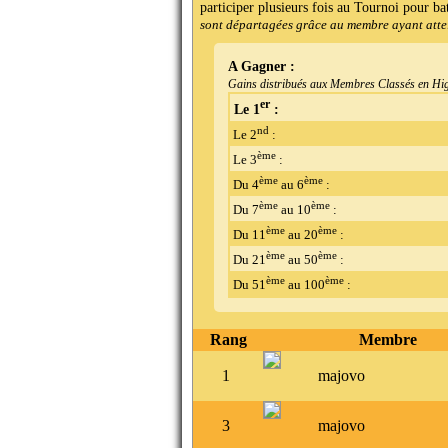
participer plusieurs fois au Tournoi pour ba
sont départagées grâce au membre ayant attein
A Gagner :
Gains distribués aux Membres Classés en Hi
er
Le 1
:
nd
Le 2
:
ème
Le 3
:
ème
ème
Du 4
au 6
:
ème
ème
Du 7
au 10
:
ème
ème
Du 11
au 20
:
ème
ème
Du 21
au 50
:
ème
ème
Du 51
au 100
:
Rang
Membre
1
majovo
3
majovo