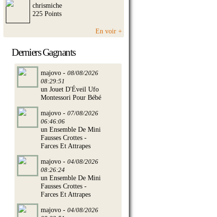
chrismiche
225 Points
En voir +
Derniers Gagnants
majovo -
08/08/2026
08:29:51
un Jouet D'Éveil Ufo
Montessori Pour Bébé
majovo -
07/08/2026
06:46:06
un Ensemble De Mini
Fausses Crottes -
Farces Et Attrapes
majovo -
04/08/2026
08:26:24
un Ensemble De Mini
Fausses Crottes -
Farces Et Attrapes
majovo -
04/08/2026