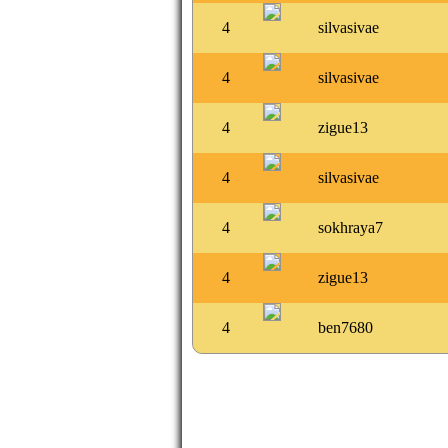
4
silvasivae
4
silvasivae
4
zigue13
4
silvasivae
4
sokhraya7
4
zigue13
4
ben7680