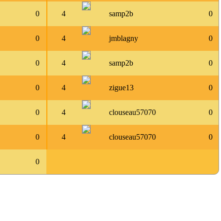
0
4
samp2b
0
0
4
jmblagny
0
0
4
samp2b
0
0
4
zigue13
0
0
4
clouseau57070
0
0
4
clouseau57070
0
0