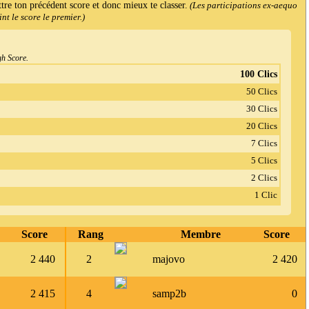
ttre ton précédent score et donc mieux te classer.
(Les participations ex-aequo
t le score le premier.)
gh Score.
100 Clics
50 Clics
30 Clics
20 Clics
7 Clics
5 Clics
2 Clics
1 Clic
Score
Rang
Membre
Score
2 440
2
majovo
2 420
2 415
4
samp2b
0