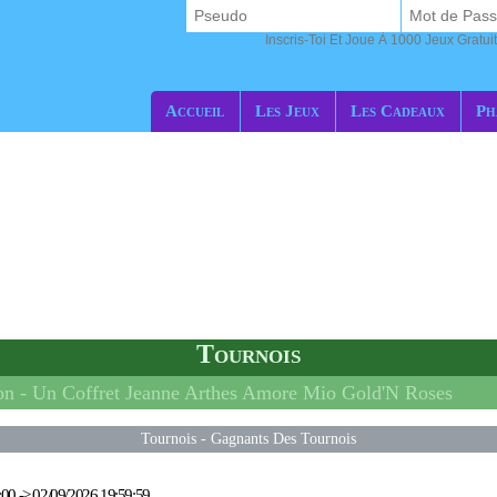
Inscris-Toi Et Joue À 1000 Jeux Gratuit
Accueil
Les Jeux
Les Cadeaux
Ph
Tournois
on -
Un Coffret Jeanne Arthes Amore Mio Gold'N Roses
Tournois
-
Gagnants Des Tournois
:00
->
02/09/2026 19:59:59