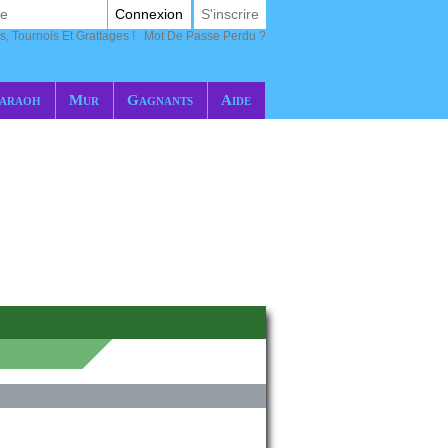
Connexion
S'inscrire
s, Tournois Et Grattages !
Mot De Passe Perdu ?
araoh
Mur
Gagnants
Aide