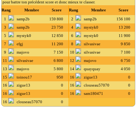
pour battre ton précédent score et donc mieux te classer.
Rang
Membre
Score
Rang
Membre
Score
1
samp2b
159 800
2
samp2b
156 100
3
samp2b
23 750
4
mystyk0
13 200
5
mystyk0
12 850
6
mystyk0
11 900
7
efgj
11 200
8
silvasivae
9 850
9
majovo
7 150
10
silvasivae
7 100
11
silvasivae
6 800
12
majovo
6 750
13
majovo
5 800
14
quayquay
4 050
15
toinou17
950
16
zigue13
0
16
zigue13
0
16
clouseau57070
0
16
zigue13
0
16
sam180471
0
16
clouseau57070
0