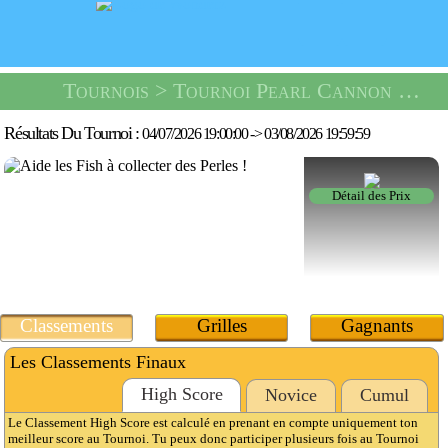
Tournois
> Tournoi Pearl Cannon -
Un 
Résultats Du Tournoi :
04/07/2026 19:00:00
->
03/08/2026 19:59:59
Détail des Prix
Classements
Grilles
Gagnants
Les Classements Finaux
High Score
Novice
Cumul
Le Classement High Score est calculé en prenant en compte uniquement ton
meilleur score au Tournoi. Tu peux donc participer plusieurs fois au Tournoi