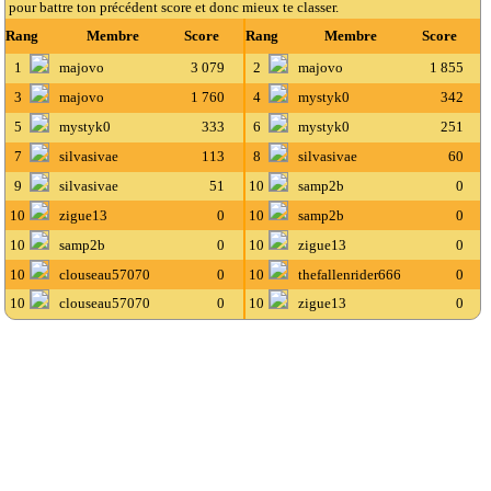
pour battre ton précédent score et donc mieux te classer.
Rang
Membre
Score
Rang
Membre
Score
1
majovo
3 079
2
majovo
1 855
3
majovo
1 760
4
mystyk0
342
5
mystyk0
333
6
mystyk0
251
7
silvasivae
113
8
silvasivae
60
9
silvasivae
51
10
samp2b
0
10
zigue13
0
10
samp2b
0
10
samp2b
0
10
zigue13
0
10
clouseau57070
0
10
thefallenrider666
0
10
clouseau57070
0
10
zigue13
0