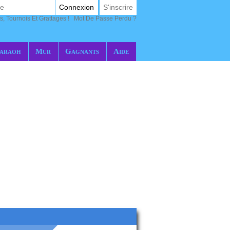
Connexion
S'inscrire
s, Tournois Et Grattages !
Mot De Passe Perdu ?
araoh
Mur
Gagnants
Aide