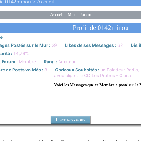
e 0142minou > Accueil
Accueil
-
Mur
-
Forum
Profil de 0142minou
e
ges Postés sur le Mur :
29
Likes de ses Messages :
62
Disli
rité :
14,76%
 Forum :
Membre
Rang :
Amateur
e de Posts validés :
8
Cadeaux Souhaités :
un Baladeur Radio,
avec clip et le CD Les Pretres - Gloria
Voici les Messages que ce Membre a posté sur le
Inscrivez-Vous