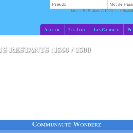
Inscris-Toi Et Joue À 1000 Jeux Gratuit
Accueil
Les Jeux
Les Cadeaux
Ph
 RESTANTS :1500 / 1500
 Gt 5G
Redmi 10A
Communauté Wonderz