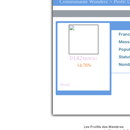
Communauté Wonderz > Profil D
Franc
Messa
Popula
Statut
0142minou
Nombr
14,76%
Profil
Les Profils des Membres