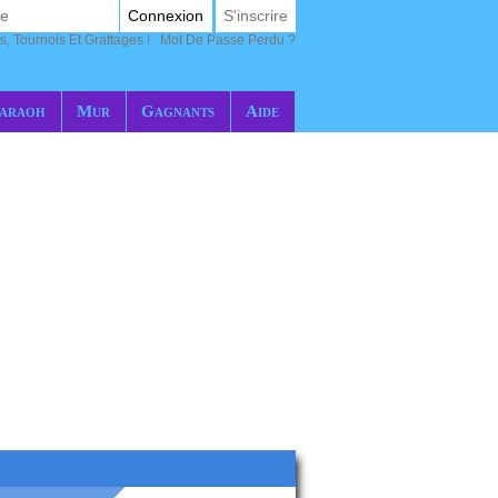
Connexion
S'inscrire
s, Tournois Et Grattages !
Mot De Passe Perdu ?
araoh
Mur
Gagnants
Aide