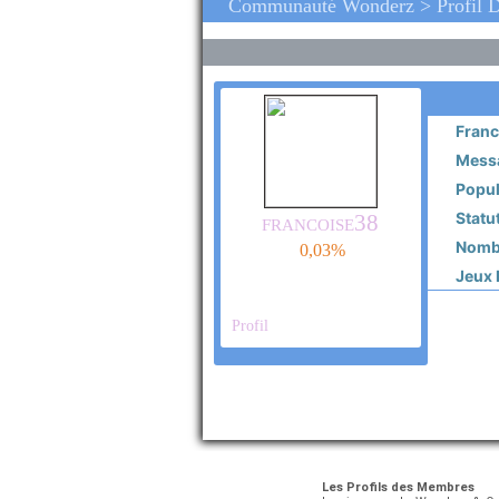
Communauté Wonderz > Profil D
Franc
Messa
Popula
Statut
francoise38
Nombr
0,03%
Jeux P
Profil
Les Profils des Membres