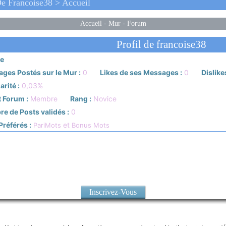
e Francoise38 > Accueil
Accueil
-
Mur
-
Forum
Profil de francoise38
e
ges Postés sur le Mur :
0
Likes de ses Messages :
0
Dislike
rité :
0,03%
 Forum :
Membre
Rang :
Novice
e de Posts validés :
0
référés :
et
PariMots
Bonus Mots
Inscrivez-Vous