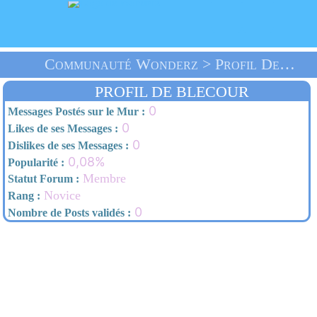
Communauté Wonderz > Profil De Blecour > Accueil
PROFIL DE BLECOUR
0
Messages Postés sur le Mur :
0
Likes de ses Messages :
0
Dislikes de ses Messages :
0,08%
Popularité :
Membre
Statut Forum :
Novice
Rang :
0
Nombre de Posts validés :