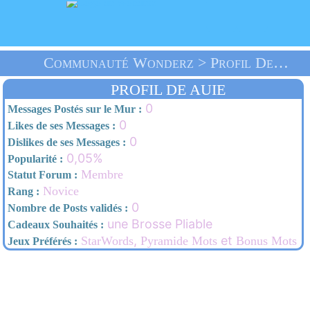
Communauté Wonderz > Profil De Auie > Accueil
PROFIL DE AUIE
0
Messages Postés sur le Mur :
0
Likes de ses Messages :
0
Dislikes de ses Messages :
0,05%
Popularité :
Membre
Statut Forum :
Novice
Rang :
0
Nombre de Posts validés :
une Brosse Pliable
Cadeaux Souhaités :
,
et
StarWords
Pyramide Mots
Bonus Mots
Jeux Préférés :